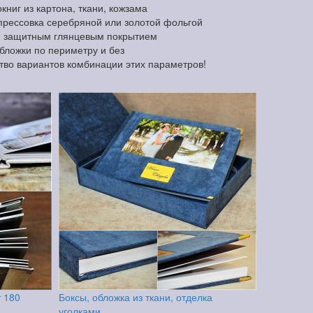
ниг из картона, ткани, кожзама
прессовка серебряной или золотой фольгой
и защитным глянцевым покрытием
обложки по периметру и без
тво вариантов комбинации этих параметров!
т 180
Боксы, обложка из ткани, отделка
уголками