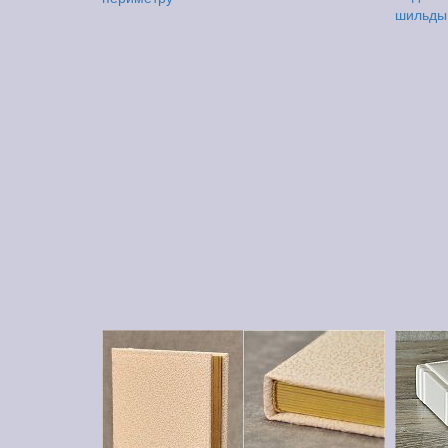
шильды