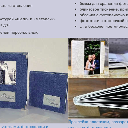
боксы для хранения фоток
сть изготовления
блинтовое тиснение, при
обложки с фотопечатью 
екстурой «шелк» и «металлик»
фотокниги с отстрочкой 
х дат
… и бесконечное множес
ления персональных
Проклейка пластиком, разворо
 уголками, фотовставки и
градусов, фотовставки