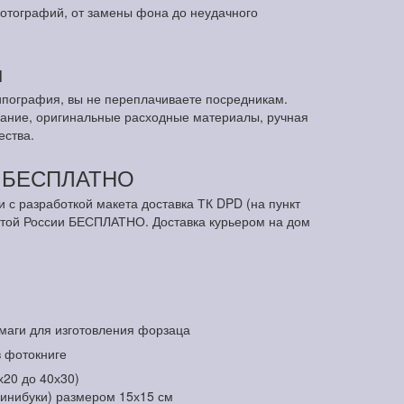
отографий, от замены фона до неудачного
ы
ипография, вы не переплачиваете посредникам.
ание, оригинальные расходные материалы, ручная
ества.
м БЕСПЛАТНО
и с разработкой макета доставка ТК DPD (на пункт
чтой России БЕСПЛАТНО. Доставка курьером на дом
маги для изготовления форзаца
в фотокниге
х20 до 40х30)
минибуки) размером 15х15 см