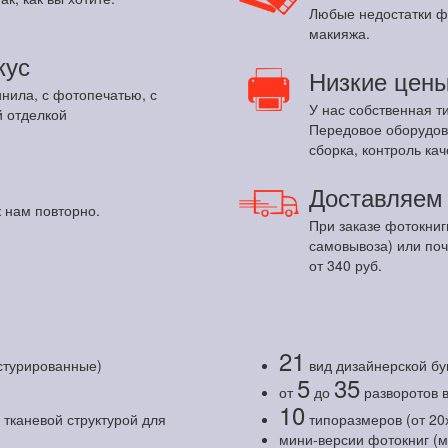
Любые недостатки ф
макияжа.
кус
Низкие цен
инила, с фотопечатью, с
У нас собственная т
 отделкой
Передовое оборудов
сборка, контроль кач
Доставляе
 нам повторно.
При заказе фотокниг
самовывоза) или по
от 340 руб.
21
кстурированные)
вид дизайнерской бу
5
35
от
до
разворотов 
10
тканевой структурой для
типоразмеров (от 20
мини-версии фотокниг (