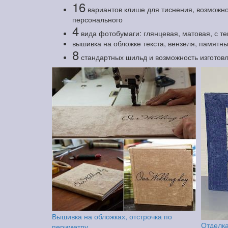
16
вариантов клише для тиснения, возможно
персонального
4
вида фотобумаги: глянцевая, матовая, с т
вышивка на обложке текста, вензеля, памятны
8
стандартных шильд и возможность изготов
Вышивка на обложках, отстрочка по
Отделка
периметру