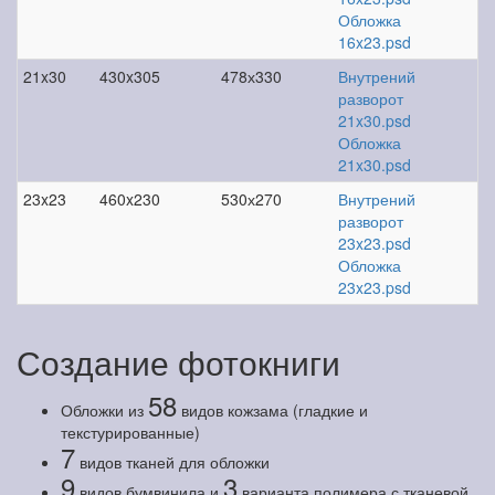
Обложка
16x23.psd
21x30
430x305
478х330
Внутрений
разворот
21x30.psd
Обложка
21x30.psd
23x23
460x230
530х270
Внутрений
разворот
23x23.psd
Обложка
23x23.psd
Создание фотокниги
58
Обложки из
видов кожзама (гладкие и
текстурированные)
7
видов тканей для обложки
9
3
видов бумвинила и
варианта полимера с тканевой