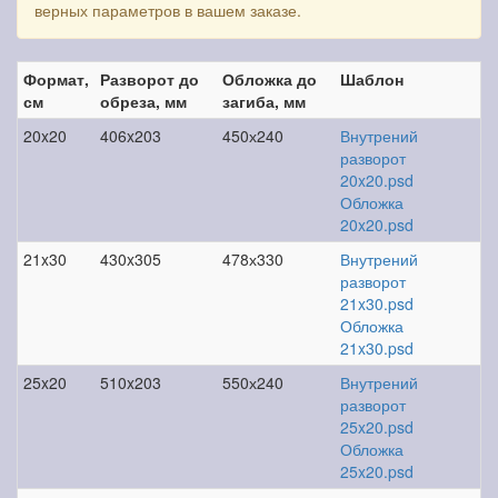
верных параметров в вашем заказе.
Формат,
Разворот до
Обложка до
Шаблон
см
обреза, мм
загиба, мм
20x20
406x203
450х240
Внутрений
разворот
20x20.psd
Обложка
20x20.psd
21x30
430x305
478х330
Внутрений
разворот
21x30.psd
Обложка
21x30.psd
25x20
510x203
550х240
Внутрений
разворот
25x20.psd
Обложка
25x20.psd