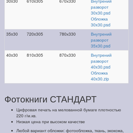
30x30
610x305
670х330
Внутрений
разворот
30x30.psd
Обложка
30x30.psd
35x30
720x305
780х330
Внутрений
разворот
35x30.psd
40x30
810x305
870х330
Внутрений
разворот
40x30.psd
Обложка
40x30.zip
Фотокниги СТАНДАРТ
Цифровая печать на мелованной бумаге плотностью
220 г/м.кв.
Низкая цена при высоком качестве
Любой вариант обложки: фотообложка, ткань, экокожа,