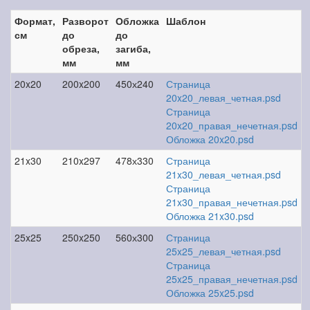
Формат,
Разворот
Обложка
Шаблон
см
до
до
обреза,
загиба,
мм
мм
20x20
200x200
450х240
Страница
20x20_левая_четная.psd
Страница
20x20_правая_нечетная.psd
Обложка 20x20.psd
21x30
210x297
478х330
Страница
21x30_левая_четная.psd
Страница
21x30_правая_нечетная.psd
Обложка 21x30.psd
25x25
250x250
560х300
Страница
25x25_левая_четная.psd
Страница
25x25_правая_нечетная.psd
Обложка 25x25.psd