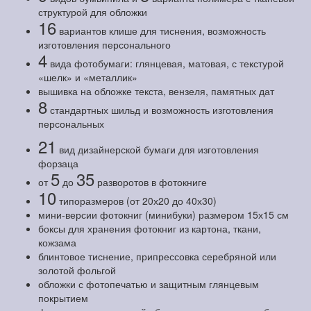
структурой для обложки
16
вариантов клише для тиснения, возможность
изготовления персонального
4
вида фотобумаги: глянцевая, матовая, с текстурой
«шелк» и «металлик»
вышивка на обложке текста, вензеля, памятных дат
8
стандартных шильд и возможность изготовления
персональных
21
вид дизайнерской бумаги для изготовления
форзаца
5
35
от
до
разворотов в фотокниге
10
типоразмеров (от 20х20 до 40х30)
мини-версии фотокниг (минибуки) размером 15х15 см
боксы для хранения фотокниг из картона, ткани,
кожзама
блинтовое тиснение, припрессовка серебряной или
золотой фольгой
обложки с фотопечатью и защитным глянцевым
покрытием