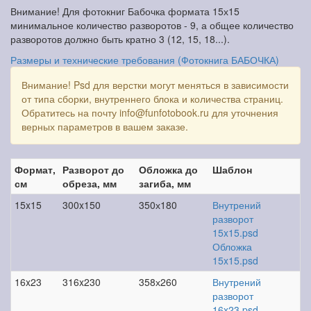
Внимание! Для фотокниг Бабочка формата 15х15
минимальное количество разворотов - 9, а общее количество
разворотов должно быть кратно 3 (12, 15, 18...).
Размеры и технические требования (Фотокнига БАБОЧКА)
Внимание! Psd для верстки могут меняться в зависимости
от типа сборки, внутреннего блока и количества страниц.
Обратитесь на почту info@funfotobook.ru для уточнения
верных параметров в вашем заказе.
Формат,
Разворот до
Обложка до
Шаблон
см
обреза, мм
загиба, мм
15x15
300x150
350х180
Внутрений
разворот
15x15.psd
Обложка
15x15.psd
16x23
316x230
358х260
Внутрений
разворот
16x23.psd