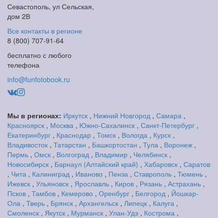
Севастополь, ул Сельская,
дом 2В
Все контакты в регионе
8 (800) 707-91-64
бесплатно с любого
телефона
info@funfotobook.ru
Мы в регионах:
Иркутск
,
Нижний Новгород
,
Самара
,
Красноярск
,
Москва
,
Южно-Сахалинск
,
Санкт-Петербург
,
Екатеринбург
,
Краснодар
,
Томск
,
Вологда
,
Курск
,
Владивосток
,
Татарстан
,
Башкортостан
,
Тула
,
Воронеж
,
Пермь
,
Омск
,
Волгоград
,
Владимир
,
Челябинск
,
Новосибирск
,
Барнаул (Алтайский край)
,
Хабаровск
,
Саратов
,
Чита
,
Калиниград
,
Иваново
,
Пенза
,
Ставрополь
,
Тюмень
,
Ижевск
,
Ульяновск
,
Ярославль
,
Киров
,
Рязань
,
Астрахань
,
Псков
,
Тамбов
,
Кемерово
,
Оренбург
,
Белгород
,
Йошкар-
Ола
,
Тверь
,
Брянск
,
Архангельск
,
Липецк
,
Калуга
,
Смоленск
,
Якутск
,
Мурманск
,
Улан-Удэ
,
Кострома
,