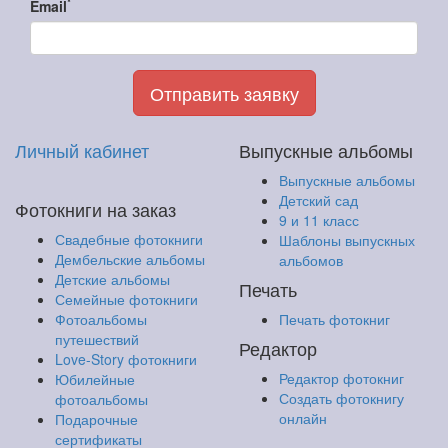
*
Email
Отправить заявку
Личный кабинет
Выпускные альбомы
Выпускные альбомы
Детский сад
Фотокниги на заказ
9 и 11 класс
Свадебные фотокниги
Шаблоны выпускных
Дембельские альбомы
альбомов
Детские альбомы
Печать
Семейные фотокниги
Фотоальбомы
Печать фотокниг
путешествий
Редактор
Love-Story фотокниги
Редактор фотокниг
Юбилейные
Создать фотокнигу
фотоальбомы
онлайн
Подарочные
сертификаты