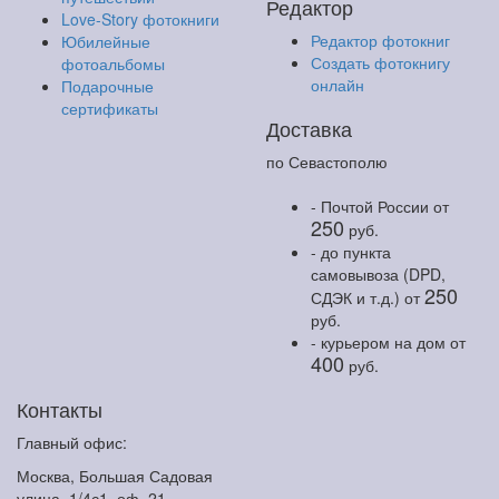
Редактор
Love-Story фотокниги
Редактор фотокниг
Юбилейные
Создать фотокнигу
фотоальбомы
онлайн
Подарочные
сертификаты
Доставка
по Севастополю
- Почтой России
от
250
руб.
- до пункта
самовывоза (DPD,
250
СДЭК и т.д.)
от
руб.
- курьером на дом
от
400
руб.
Контакты
Главный офис:
Москва, Большая Садовая
улица, 1/4с1, оф. 21