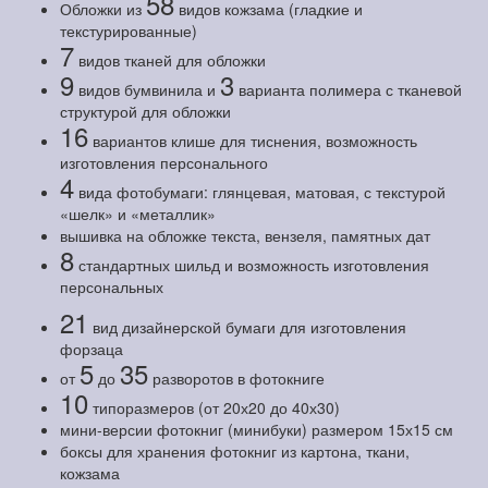
58
Обложки из
видов кожзама (гладкие и
текстурированные)
7
видов тканей для обложки
9
3
видов бумвинила и
варианта полимера с тканевой
структурой для обложки
16
вариантов клише для тиснения, возможность
изготовления персонального
4
вида фотобумаги: глянцевая, матовая, с текстурой
«шелк» и «металлик»
вышивка на обложке текста, вензеля, памятных дат
8
стандартных шильд и возможность изготовления
персональных
21
вид дизайнерской бумаги для изготовления
форзаца
5
35
от
до
разворотов в фотокниге
10
типоразмеров (от 20х20 до 40х30)
мини-версии фотокниг (минибуки) размером 15х15 см
боксы для хранения фотокниг из картона, ткани,
кожзама