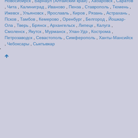
Новосибирск
,
Барнаул (Алтайский край)
,
Хабаровск
,
Саратов
,
Чита
,
Калиниград
,
Иваново
,
Пенза
,
Ставрополь
,
Тюмень
,
Ижевск
,
Ульяновск
,
Ярославль
,
Киров
,
Рязань
,
Астрахань
,
Псков
,
Тамбов
,
Кемерово
,
Оренбург
,
Белгород
,
Йошкар-
Ола
,
Тверь
,
Брянск
,
Архангельск
,
Липецк
,
Калуга
,
Смоленск
,
Якутск
,
Мурманск
,
Улан-Удэ
,
Кострома
,
Петрозаводск
,
Севастополь
,
Симферополь
,
Ханты-Мансийск
,
Чебоксары
,
Сыктывкар
'