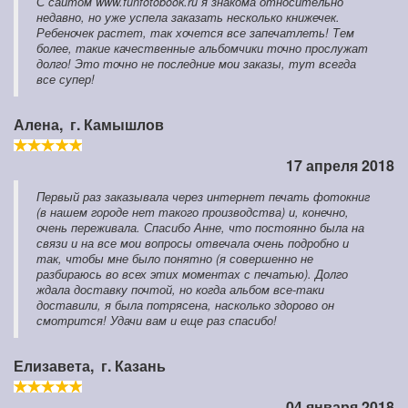
С сайтом www.funfotobook.ru я знакома относительно
недавно, но уже успела заказать несколько книжечек.
Ребеночек растет, так хочется все запечатлеть! Тем
более, такие качественные альбомчики точно прослужат
долго! Это точно не последние мои заказы, тут всегда
все супер!
Алена,
г. Камышлов
17 апреля 2018
Первый раз заказывала через интернет печать фотокниг
(в нашем городе нет такого производства) и, конечно,
очень переживала. Спасибо Анне, что постоянно была на
связи и на все мои вопросы отвечала очень подробно и
так, чтобы мне было понятно (я совершенно не
разбираюсь во всех этих моментах с печатью). Долго
ждала доставку почтой, но когда альбом все-таки
доставили, я была потрясена, насколько здорово он
смотрится! Удачи вам и еще раз спасибо!
Елизавета,
г. Казань
04 января 2018