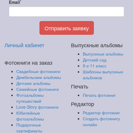
*
Email
Отправить заявку
Личный кабинет
Выпускные альбомы
Выпускные альбомы
Детский сад
Фотокниги на заказ
9 и 11 класс
Свадебные фотокниги
Шаблоны выпускных
Дембельские альбомы
альбомов
Детские альбомы
Печать
Семейные фотокниги
Фотоальбомы
Печать фотокниг
путешествий
Редактор
Love-Story фотокниги
Редактор фотокниг
Юбилейные
Создать фотокнигу
фотоальбомы
онлайн
Подарочные
сертификаты