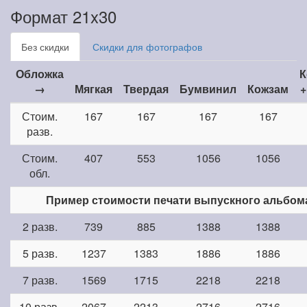
Формат 21x30
Без скидки
Скидки для фотографов
Обложка
К
→
Мягкая
Твердая
Бумвинил
Кожзам
+
Стоим.
167
167
167
167
разв.
Стоим.
407
553
1056
1056
обл.
Пример стоимости печати выпускного альбом
2 разв.
739
885
1388
1388
5 разв.
1237
1383
1886
1886
7 разв.
1569
1715
2218
2218
10 разв.
2067
2213
2716
2716