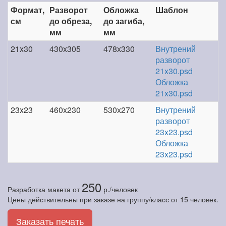
Формат,
Разворот
Обложка
Шаблон
см
до обреза,
до загиба,
мм
мм
21x30
430x305
478х330
Внутрений
разворот
21x30.psd
Обложка
21x30.psd
23x23
460x230
530х270
Внутрений
разворот
23x23.psd
Обложка
23x23.psd
250
Разработка макета
от
р./человек
Цены действительны при заказе на группу/класс от 15 человек.
Заказать печать