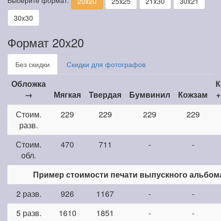
20x20
25x25
21x30
30x21
30x30
Формат 20x20
Без скидки
Скидки для фотографов
Обложка
К
→
Мягкая
Твердая
Бумвинил
Кожзам
+
Стоим.
229
229
229
229
разв.
Стоим.
470
711
-
-
обл.
Пример стоимости печати выпускного альбом
2 разв.
926
1167
-
-
5 разв.
1610
1851
-
-