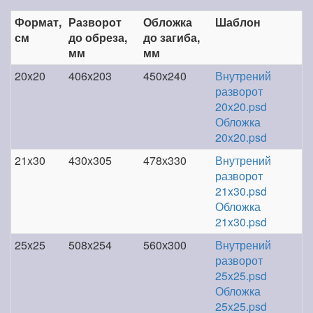
Формат,
Разворот
Обложка
Шаблон
см
до обреза,
до загиба,
мм
мм
20x20
406x203
450х240
Внутрений
разворот
20x20.psd
Обложка
20x20.psd
21x30
430x305
478х330
Внутрений
разворот
21x30.psd
Обложка
21x30.psd
25x25
508x254
560х300
Внутрений
разворот
25x25.psd
Обложка
25x25.psd