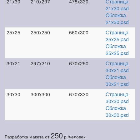
21x30
210x297
478х330
Страница
21x30.psd
Обложка
21x30.psd
25x25
250x250
560х300
Страница
25x25.psd
Обложка
25x25.psd
30x21
297x210
670х250
Страница
30x21.psd
Обложка
30x21.psd
30x30
300x300
670х330
Страница
30x30.psd
Обложка
30x30.psd
250
Разработка макета
от
р./человек