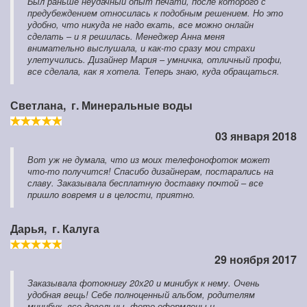
Был раньше неудачный опыт печати, после которого с
предубеждением относилась к подобным решением. Но это
удобно, что никуда не надо ехать, все можно онлайн
сделать – и я решилась. Менеджер Анна меня
внимательно выслушала, и как-то сразу мои страхи
улетучились. Дизайнер Мария – умничка, отличный профи,
все сделала, как я хотела. Теперь знаю, куда обращаться.
Светлана,
г. Минеральные воды
03 января 2018
Вот уж не думала, что из моих телефонофоток может
что-то получится! Спасибо дизайнерам, постарались на
славу. Заказывала бесплатную доставку почтой – все
пришло вовремя и в целости, приятно.
Дарья,
г. Калуга
29 ноября 2017
Заказывала фотокнигу 20х20 и минибук к нему. Очень
удобная вещь! Себе полноценный альбом, родителям
минибук, все довольны, фото оформлены и