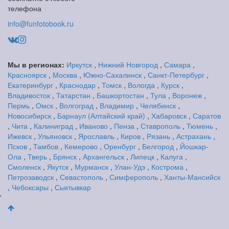
телефона
info@funfotobook.ru
Мы в регионах:
Иркутск
,
Нижний Новгород
,
Самара
,
Красноярск
,
Москва
,
Южно-Сахалинск
,
Санкт-Петербург
,
Екатеринбург
,
Краснодар
,
Томск
,
Вологда
,
Курск
,
Владивосток
,
Татарстан
,
Башкортостан
,
Тула
,
Воронеж
,
Пермь
,
Омск
,
Волгоград
,
Владимир
,
Челябинск
,
Новосибирск
,
Барнаул (Алтайский край)
,
Хабаровск
,
Саратов
,
Чита
,
Калиниград
,
Иваново
,
Пенза
,
Ставрополь
,
Тюмень
,
Ижевск
,
Ульяновск
,
Ярославль
,
Киров
,
Рязань
,
Астрахань
,
Псков
,
Тамбов
,
Кемерово
,
Оренбург
,
Белгород
,
Йошкар-
Ола
,
Тверь
,
Брянск
,
Архангельск
,
Липецк
,
Калуга
,
Смоленск
,
Якутск
,
Мурманск
,
Улан-Удэ
,
Кострома
,
Петрозаводск
,
Севастополь
,
Симферополь
,
Ханты-Мансийск
,
Чебоксары
,
Сыктывкар
'