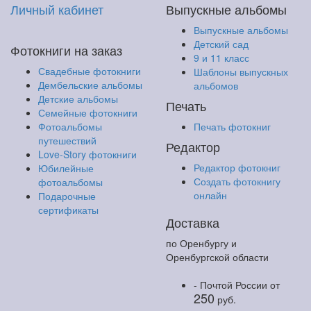
Личный кабинет
Выпускные альбомы
Выпускные альбомы
Детский сад
Фотокниги на заказ
9 и 11 класс
Свадебные фотокниги
Шаблоны выпускных
Дембельские альбомы
альбомов
Детские альбомы
Печать
Семейные фотокниги
Фотоальбомы
Печать фотокниг
путешествий
Редактор
Love-Story фотокниги
Редактор фотокниг
Юбилейные
Создать фотокнигу
фотоальбомы
онлайн
Подарочные
сертификаты
Доставка
по Оренбургу и
Оренбургской области
- Почтой России
от
250
руб.