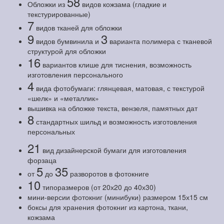
58
Обложки из
видов кожзама (гладкие и
текстурированные)
7
видов тканей для обложки
9
3
видов бумвинила и
варианта полимера с тканевой
структурой для обложки
16
вариантов клише для тиснения, возможность
изготовления персонального
4
вида фотобумаги: глянцевая, матовая, с текстурой
«шелк» и «металлик»
вышивка на обложке текста, вензеля, памятных дат
8
стандартных шильд и возможность изготовления
персональных
21
вид дизайнерской бумаги для изготовления
форзаца
5
35
от
до
разворотов в фотокниге
10
типоразмеров (от 20х20 до 40х30)
мини-версии фотокниг (минибуки) размером 15х15 см
боксы для хранения фотокниг из картона, ткани,
кожзама