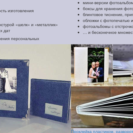
мини-версии фотоальбом
боксы для хранения фото
сть изготовления
блинтовое тиснение, при
обложки с фотопечатью 
екстурой «шелк» и «металлик»
фотоальбомы с отстрочко
х дат
… и бесконечное множес
ления персональных
Проклейка пластиком, разворо