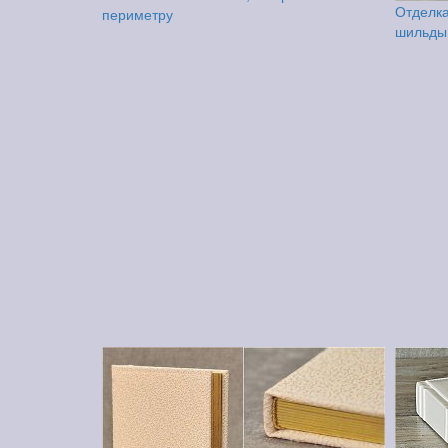
Отделка
периметру
шильды