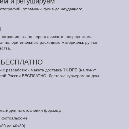
ем и ретушируем
отографий, от замены фона до неудачного
ы
ипография, вы не переплачиваете посредникам.
ание, оригинальные расходные материалы, ручная
ества.
м БЕСПЛАТНО
и с разработкой макета доставка ТК DPD (на пункт
чтой России БЕСПЛАТНО. Доставка курьером на дом
маги для изготовления форзаца
в фотоальбоме
х20 до 40х30)