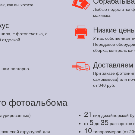
Обрабатыва
ак, как вы хотите.
Любые недостатки ф
макияжа.
кус
Низкие цен
инила, с фотопечатью, с
У нас собственная т
 отделкой
Передовое оборудов
сборка, контроль кач
Доставляе
 нам повторно.
При заказе фотокниг
самовывоза) или по
от 340 руб.
о фотоальбома
21
кстурированные)
вид дизайнерской бу
5
35
от
до
разворотов 
10
тканевой структурой для
типоразмеров (от 20