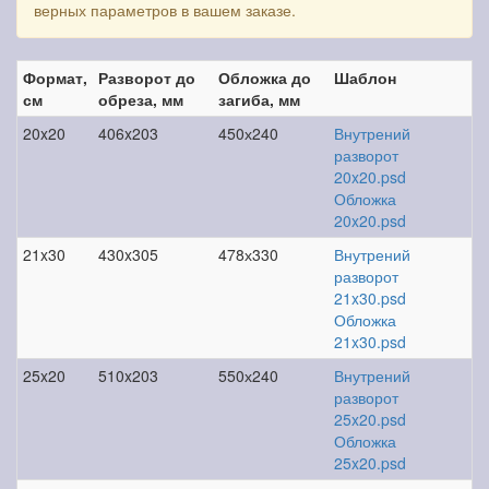
верных параметров в вашем заказе.
Формат,
Разворот до
Обложка до
Шаблон
см
обреза, мм
загиба, мм
20x20
406x203
450х240
Внутрений
разворот
20x20.psd
Обложка
20x20.psd
21x30
430x305
478х330
Внутрений
разворот
21x30.psd
Обложка
21x30.psd
25x20
510x203
550х240
Внутрений
разворот
25x20.psd
Обложка
25x20.psd