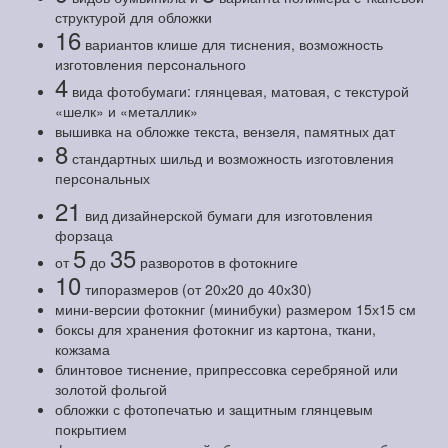
структурой для обложки
16
вариантов клише для тиснения, возможность
изготовления персонального
4
вида фотобумаги: глянцевая, матовая, с текстурой
«шелк» и «металлик»
вышивка на обложке текста, вензеля, памятных дат
8
стандартных шильд и возможность изготовления
персональных
21
вид дизайнерской бумаги для изготовления
форзаца
5
35
от
до
разворотов в фотокниге
10
типоразмеров (от 20х20 до 40х30)
мини-версии фотокниг (минибуки) размером 15х15 см
боксы для хранения фотокниг из картона, ткани,
кожзама
блинтовое тиснение, припрессовка серебряной или
золотой фольгой
обложки с фотопечатью и защитным глянцевым
покрытием