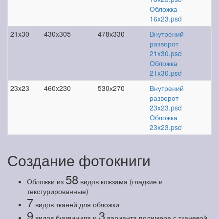
Обложка
16x23.psd
21x30
430x305
478х330
Внутрений
разворот
21x30.psd
Обложка
21x30.psd
23x23
460x230
530х270
Внутрений
разворот
23x23.psd
Обложка
23x23.psd
Создание фотокниги
58
Обложки из
видов кожзама (гладкие и
текстурированные)
7
видов тканей для обложки
9
3
видов бумвинила и
варианта полимера с тканевой