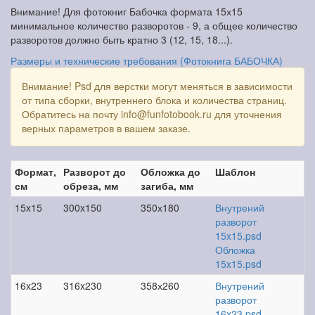
Внимание! Для фотокниг Бабочка формата 15х15
минимальное количество разворотов - 9, а общее количество
разворотов должно быть кратно 3 (12, 15, 18...).
Размеры и технические требования (Фотокнига БАБОЧКА)
Внимание! Psd для верстки могут меняться в зависимости
от типа сборки, внутреннего блока и количества страниц.
Обратитесь на почту info@funfotobook.ru для уточнения
верных параметров в вашем заказе.
Формат,
Разворот до
Обложка до
Шаблон
см
обреза, мм
загиба, мм
15x15
300x150
350х180
Внутрений
разворот
15x15.psd
Обложка
15x15.psd
16x23
316x230
358х260
Внутрений
разворот
16x23.psd