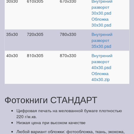
30x30
610x305
670х330
Внутрений
разворот
30x30.psd
Обложка
30x30.psd
35x30
720x305
780х330
Внутрений
разворот
35x30.psd
40x30
810x305
870х330
Внутрений
разворот
40x30.psd
Обложка
40x30.zip
Фотокниги СТАНДАРТ
Цифровая печать на мелованной бумаге плотностью
220 г/м.кв.
Низкая цена при высоком качестве
Любой вариант обложки: фотообложка, ткань, экокожа,