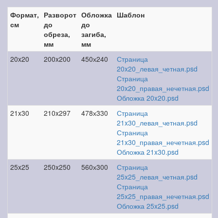
Формат,
Разворот
Обложка
Шаблон
см
до
до
обреза,
загиба,
мм
мм
20x20
200x200
450х240
Страница
20x20_левая_четная.psd
Страница
20x20_правая_нечетная.psd
Обложка 20x20.psd
21x30
210x297
478х330
Страница
21x30_левая_четная.psd
Страница
21x30_правая_нечетная.psd
Обложка 21x30.psd
25x25
250x250
560х300
Страница
25x25_левая_четная.psd
Страница
25x25_правая_нечетная.psd
Обложка 25x25.psd