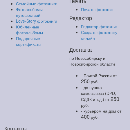
Печать
Семейные фотокниги
Фотоальбомы
Печать фотокниг
путешествий
Редактор
Love-Story фотокниги
Редактор фотокниг
Юбилейные
Создать фотокнигу
фотоальбомы
онлайн
Подарочные
сертификаты
Доставка
по Новосибирску и
Новосибирской области
- Почтой России
от
250
руб.
- до пункта
самовывоза (DPD,
250
СДЭК и т.д.)
от
руб.
- курьером на дом
от
400
руб.
Контакты