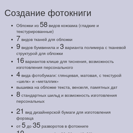
Создание фотокниги
58
Обложки из
видов кожзама (гладкие и
текстурированные)
7
видов тканей для обложки
9
3
видов бумвинила и
варианта полимера с тканевой
структурой для обложки
16
вариантов клише для тиснения, возможность
изготовления персонального
4
вида фотобумаги: глянцевая, матовая, с текстурой
«шелк» и «металлик»
вышивка на обложке текста, вензеля, памятных дат
8
стандартных шильд и возможность изготовления
персональных
21
вид дизайнерской бумаги для изготовления
форзаца
5
35
от
до
разворотов в фотокниге
10