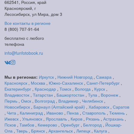
662541, Россия, край
Красноярский, г
Лесосибирск, ул Мира, дом 3
Все контакты в регионе
8 (800) 707-91-64
бесплатно с любого
телефона
info@funfotobook.ru
Мы в регионах:
Иркутск
,
Нижний Новгород
,
Самара
,
Красноярск
,
Москва
,
Южно-Сахалинск
,
Санкт-Петербург
,
Екатеринбург
,
Краснодар
,
Томск
,
Вологда
,
Курск
,
Владивосток
,
Татарстан
,
Башкортостан
,
Тула
,
Воронеж
,
Пермь
,
Омск
,
Волгоград
,
Владимир
,
Челябинск
,
Новосибирск
,
Барнаул (Алтайский край)
,
Хабаровск
,
Саратов
,
Чита
,
Калиниград
,
Иваново
,
Пенза
,
Ставрополь
,
Тюмень
,
Ижевск
,
Ульяновск
,
Ярославль
,
Киров
,
Рязань
,
Астрахань
,
Псков
,
Тамбов
,
Кемерово
,
Оренбург
,
Белгород
,
Йошкар-
Ола
,
Тверь
,
Брянск
,
Архангельск
,
Липецк
,
Калуга
,