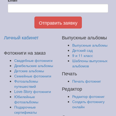
Email
Отправить заявку
Личный кабинет
Выпускные альбомы
Выпускные альбомы
Детский сад
Фотокниги на заказ
9 и 11 класс
Свадебные фотокниги
Шаблоны выпускных
Дембельские альбомы
альбомов
Детские альбомы
Печать
Семейные фотокниги
Фотоальбомы
Печать фотокниг
путешествий
Редактор
Love-Story фотокниги
Редактор фотокниг
Юбилейные
Создать фотокнигу
фотоальбомы
онлайн
Подарочные
сертификаты