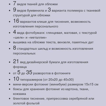
7
видов тканей для обложки
9
3
видов бумвинила и
варианта полимера с тканевой
структурой для обложки
16
вариантов клише для тиснения, возможность
изготовления персонального
4
вида фотобумаги: глянцевая, матовая, с текстурой
«шелк» и «металлик»
вышивка на обложке текста, вензеля, памятных дат
8
стандартных шильд и возможность изготовления
персональных
21
вид дизайнерской бумаги для изготовления
форзаца
5
35
от
до
разворотов в фотокниге
10
типоразмеров (от 20х20 до 40х30)
мини-версии фотокниг (минибуки) размером 15х15 см
боксы для хранения фотокниг из картона, ткани,
кожзама
блинтовое тиснение, припрессовка серебряной или
золотой фольгой