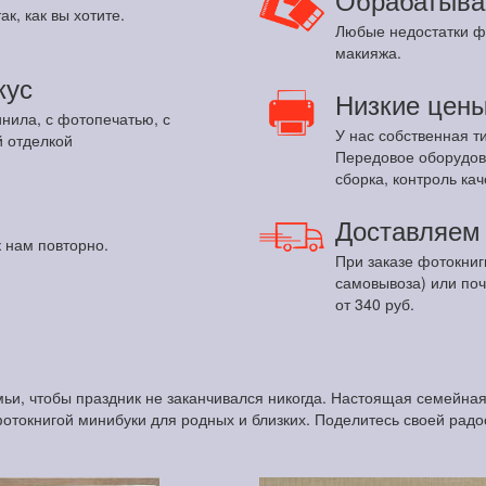
ак, как вы хотите.
Любые недостатки ф
макияжа.
кус
Низкие цен
инила, с фотопечатью, с
У нас собственная т
 отделкой
Передовое оборудов
сборка, контроль кач
Доставляе
 нам повторно.
При заказе фотокниг
самовывоза) или по
от 340 руб.
ьи, чтобы праздник не заканчивался никогда. Настоящая семейна
фотокнигой минибуки для родных и близких. Поделитесь своей радо