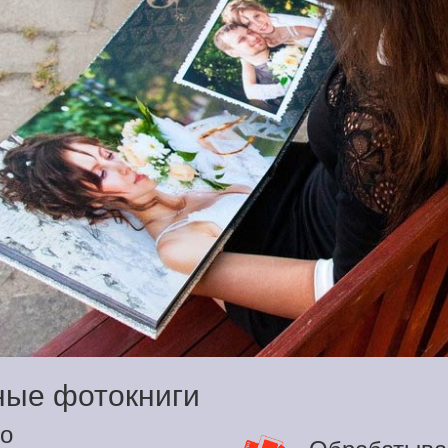
ные фотокниги
о
Обрабатыва