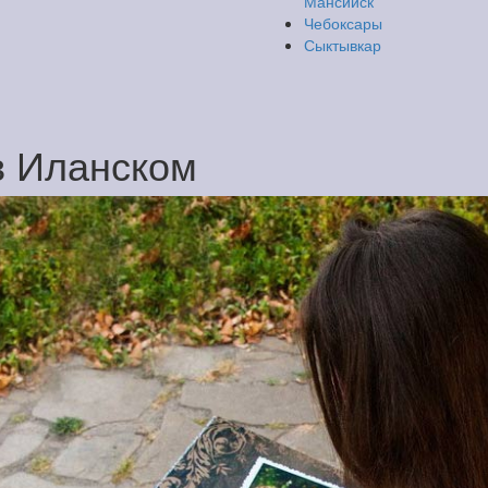
Мансийск
Чебоксары
Сыктывкар
в Иланском