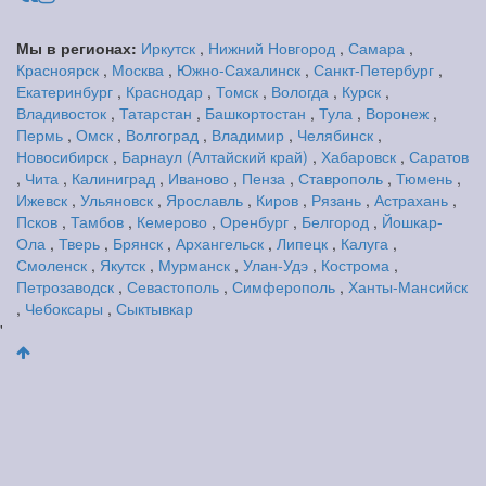
Мы в регионах:
Иркутск
,
Нижний Новгород
,
Самара
,
Красноярск
,
Москва
,
Южно-Сахалинск
,
Санкт-Петербург
,
Екатеринбург
,
Краснодар
,
Томск
,
Вологда
,
Курск
,
Владивосток
,
Татарстан
,
Башкортостан
,
Тула
,
Воронеж
,
Пермь
,
Омск
,
Волгоград
,
Владимир
,
Челябинск
,
Новосибирск
,
Барнаул (Алтайский край)
,
Хабаровск
,
Саратов
,
Чита
,
Калиниград
,
Иваново
,
Пенза
,
Ставрополь
,
Тюмень
,
Ижевск
,
Ульяновск
,
Ярославль
,
Киров
,
Рязань
,
Астрахань
,
Псков
,
Тамбов
,
Кемерово
,
Оренбург
,
Белгород
,
Йошкар-
Ола
,
Тверь
,
Брянск
,
Архангельск
,
Липецк
,
Калуга
,
Смоленск
,
Якутск
,
Мурманск
,
Улан-Удэ
,
Кострома
,
Петрозаводск
,
Севастополь
,
Симферополь
,
Ханты-Мансийск
,
Чебоксары
,
Сыктывкар
'