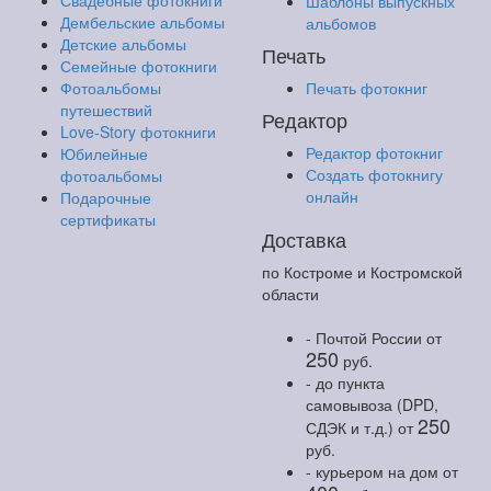
Свадебные фотокниги
Шаблоны выпускных
Дембельские альбомы
альбомов
Детские альбомы
Печать
Семейные фотокниги
Фотоальбомы
Печать фотокниг
путешествий
Редактор
Love-Story фотокниги
Редактор фотокниг
Юбилейные
Создать фотокнигу
фотоальбомы
онлайн
Подарочные
сертификаты
Доставка
по Костроме и Костромской
области
- Почтой России
от
250
руб.
- до пункта
самовывоза (DPD,
250
СДЭК и т.д.)
от
руб.
- курьером на дом
от