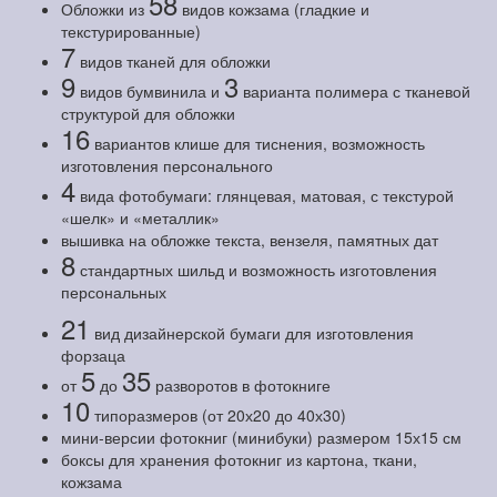
58
Обложки из
видов кожзама (гладкие и
текстурированные)
7
видов тканей для обложки
9
3
видов бумвинила и
варианта полимера с тканевой
структурой для обложки
16
вариантов клише для тиснения, возможность
изготовления персонального
4
вида фотобумаги: глянцевая, матовая, с текстурой
«шелк» и «металлик»
вышивка на обложке текста, вензеля, памятных дат
8
стандартных шильд и возможность изготовления
персональных
21
вид дизайнерской бумаги для изготовления
форзаца
5
35
от
до
разворотов в фотокниге
10
типоразмеров (от 20х20 до 40х30)
мини-версии фотокниг (минибуки) размером 15х15 см
боксы для хранения фотокниг из картона, ткани,
кожзама