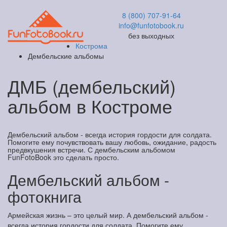
8 (800) 707-91-64
info@funfotobook.ru
без выходных
Кострома
Дембельские альбомы
ДМБ (дембельский)
альбом в Костроме
Дембельский альбом - всегда история гордости для солдата.
Помогите ему почувствовать вашу любовь, ожидание, радость
предвкушения встречи. С дембельским альбомом
FunFotoBook это сделать просто.
Дембельский альбом -
фотокнига
Армейская жизнь – это целый мир. А дембельский альбом -
всегда история гордости для солдата. Помогите ему