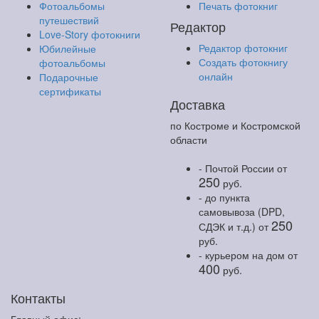
Фотоальбомы
Печать фотокниг
путешествий
Редактор
Love-Story фотокниги
Редактор фотокниг
Юбилейные
Создать фотокнигу
фотоальбомы
онлайн
Подарочные
сертификаты
Доставка
по Костроме и Костромской
области
- Почтой России
от
250
руб.
- до пункта
самовывоза (DPD,
250
СДЭК и т.д.)
от
руб.
- курьером на дом
от
400
руб.
Контакты
Главный офис: