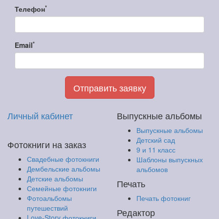
*
Телефон
*
Email
Отправить заявку
Личный кабинет
Выпускные альбомы
Выпускные альбомы
Детский сад
Фотокниги на заказ
9 и 11 класс
Свадебные фотокниги
Шаблоны выпускных
Дембельские альбомы
альбомов
Детские альбомы
Печать
Семейные фотокниги
Фотоальбомы
Печать фотокниг
путешествий
Редактор
Love-Story фотокниги