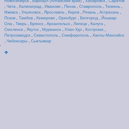
Новосибирск
,
Барнаул (Алтайский край)
,
Хабаровск
,
Саратов
,
Чита
,
Калиниград
,
Иваново
,
Пенза
,
Ставрополь
,
Тюмень
,
Ижевск
,
Ульяновск
,
Ярославль
,
Киров
,
Рязань
,
Астрахань
,
Псков
,
Тамбов
,
Кемерово
,
Оренбург
,
Белгород
,
Йошкар-
Ола
,
Тверь
,
Брянск
,
Архангельск
,
Липецк
,
Калуга
,
Смоленск
,
Якутск
,
Мурманск
,
Улан-Удэ
,
Кострома
,
Петрозаводск
,
Севастополь
,
Симферополь
,
Ханты-Мансийск
,
Чебоксары
,
Сыктывкар
'