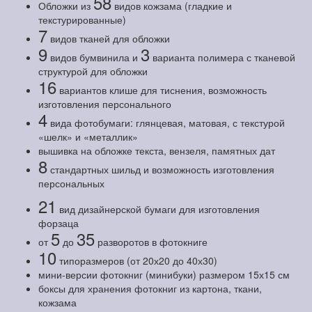
58
Обложки из
видов кожзама (гладкие и
текстурированные)
7
видов тканей для обложки
9
3
видов бумвинила и
варианта полимера с тканевой
структурой для обложки
16
вариантов клише для тиснения, возможность
изготовления персонального
4
вида фотобумаги: глянцевая, матовая, с текстурой
«шелк» и «металлик»
вышивка на обложке текста, вензеля, памятных дат
8
стандартных шильд и возможность изготовления
персональных
21
вид дизайнерской бумаги для изготовления
форзаца
5
35
от
до
разворотов в фотокниге
10
типоразмеров (от 20х20 до 40х30)
мини-версии фотокниг (минибуки) размером 15х15 см
боксы для хранения фотокниг из картона, ткани,
кожзама