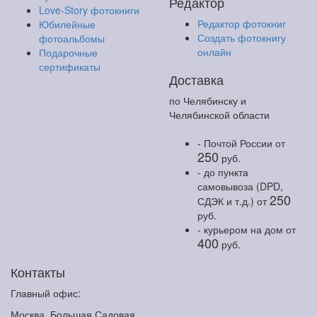
Редактор
Love-Story фотокниги
Редактор фотокниг
Юбилейные
Создать фотокнигу
фотоальбомы
онлайн
Подарочные
сертификаты
Доставка
по Челябинску и
Челябинской области
- Почтой России
от
250
руб.
- до пункта
самовывоза (DPD,
250
СДЭК и т.д.)
от
руб.
- курьером на дом
от
400
руб.
Контакты
Главный офис:
Москва, Большая Садовая