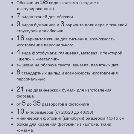
58
Обложки из
видов кожзама (гладкие и
текстурированные)
7
видов тканей для обложки
9
3
видов бумвинила и
варианта полимера с тканевой
структурой для обложки
16
вариантов клише для тиснения, возможность
изготовления персонального
4
вида фотобумаги: глянцевая, матовая, с текстурой
«шелк» и «металлик»
вышивка на обложке текста, вензеля, памятных дат
8
стандартных шильд и возможность изготовления
персональных
21
вид дизайнерской бумаги для изготовления
форзаца
5
35
от
до
разворотов в фотокниге
10
типоразмеров (от 20х20 до 40х30)
мини-версии фотокниг (минибуки) размером 15х15 см
боксы для хранения фотокниг из картона, ткани,
кожзама