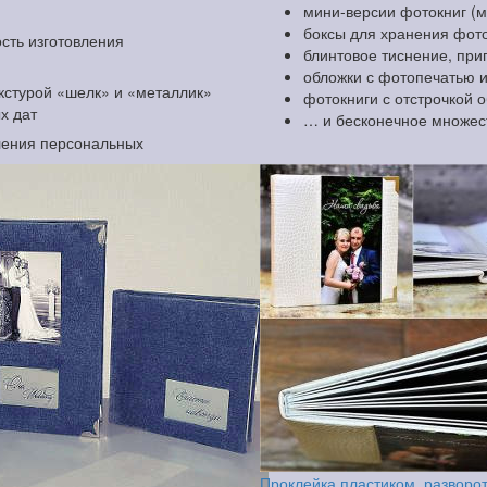
мини-версии фотокниг (
боксы для хранения фоток
сть изготовления
блинтовое тиснение, при
обложки с фотопечатью 
екстурой «шелк» и «металлик»
фотокниги с отстрочкой 
х дат
… и бесконечное множес
ления персональных
Проклейка пластиком, разворо