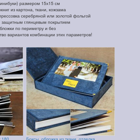
минибуки) размером 15х15 см
ниг из картона, ткани, кожзама
прессовка серебряной или золотой фольгой
и защитным глянцевым покрытием
обложки по периметру и без
тво вариантов комбинации этих параметров!
т 180
Боксы, обложка из ткани, отделка