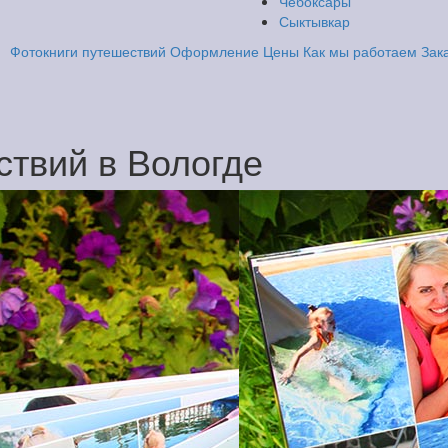
Чебоксары
Сыктывкар
Фотокниги путешествий
Оформление
Цены
Как мы работаем
Зак
твий в Вологде