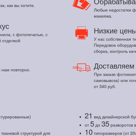
Обрабатыва
ак, как вы хотите.
Любые недостатки ф
макияжа.
кус
Низкие цен
инила, с фотопечатью, с
У нас собственная т
 отделкой
Передовое оборудов
сборка, контроль кач
Доставляе
 нам повторно.
При заказе фотокниг
самовывоза) или по
от 340 руб.
21
кстурированные)
вид дизайнерской бу
5
35
от
до
разворотов 
10
тканевой структурой для
типоразмеров (от 20