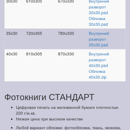
30x30
610x305
670х330
Внутрений
разворот
30x30.psd
Обложка
30x30.psd
35x30
720x305
780х330
Внутрений
разворот
35x30.psd
40x30
810x305
870х330
Внутрений
разворот
40x30.psd
Обложка
40x30.zip
Фотокниги СТАНДАРТ
Цифровая печать на мелованной бумаге плотностью
220 г/м.кв.
Низкая цена при высоком качестве
Любой вариант обложки: фотообложка, ткань, экокожа,