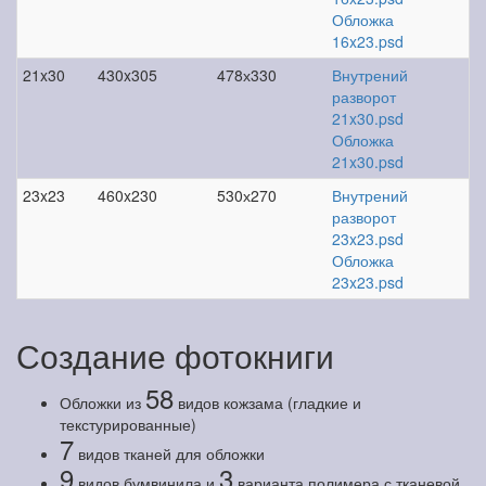
Обложка
16x23.psd
21x30
430x305
478х330
Внутрений
разворот
21x30.psd
Обложка
21x30.psd
23x23
460x230
530х270
Внутрений
разворот
23x23.psd
Обложка
23x23.psd
Создание фотокниги
58
Обложки из
видов кожзама (гладкие и
текстурированные)
7
видов тканей для обложки
9
3
видов бумвинила и
варианта полимера с тканевой