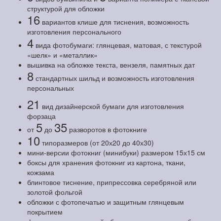
структурой для обложки
16
вариантов клише для тиснения, возможность
изготовления персонального
4
вида фотобумаги: глянцевая, матовая, с текстурой
«шелк» и «металлик»
вышивка на обложке текста, вензеля, памятных дат
8
стандартных шильд и возможность изготовления
персональных
21
вид дизайнерской бумаги для изготовления
форзаца
5
35
от
до
разворотов в фотокниге
10
типоразмеров (от 20х20 до 40х30)
мини-версии фотокниг (минибуки) размером 15х15 см
боксы для хранения фотокниг из картона, ткани,
кожзама
блинтовое тиснение, припрессовка серебряной или
золотой фольгой
обложки с фотопечатью и защитным глянцевым
покрытием