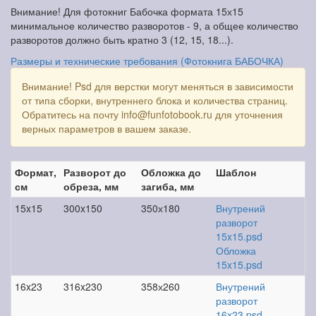
Внимание! Для фотокниг Бабочка формата 15х15
минимальное количество разворотов - 9, а общее количество
разворотов должно быть кратно 3 (12, 15, 18...).
Размеры и технические требования (Фотокнига БАБОЧКА)
Внимание! Psd для верстки могут меняться в зависимости
от типа сборки, внутреннего блока и количества страниц.
Обратитесь на почту info@funfotobook.ru для уточнения
верных параметров в вашем заказе.
Формат,
Разворот до
Обложка до
Шаблон
см
обреза, мм
загиба, мм
15x15
300x150
350х180
Внутрений
разворот
15x15.psd
Обложка
15x15.psd
16x23
316x230
358х260
Внутрений
разворот
16x23.psd