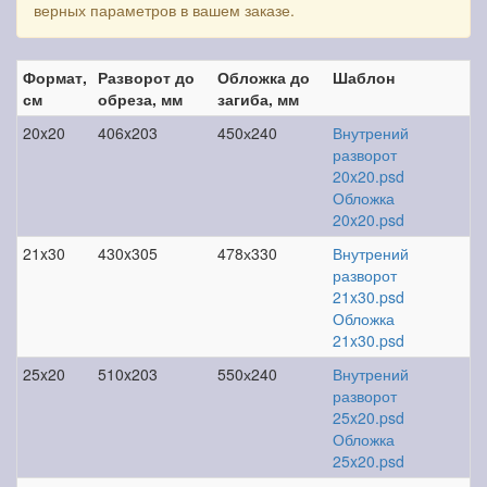
верных параметров в вашем заказе.
Формат,
Разворот до
Обложка до
Шаблон
см
обреза, мм
загиба, мм
20x20
406x203
450х240
Внутрений
разворот
20x20.psd
Обложка
20x20.psd
21x30
430x305
478х330
Внутрений
разворот
21x30.psd
Обложка
21x30.psd
25x20
510x203
550х240
Внутрений
разворот
25x20.psd
Обложка
25x20.psd