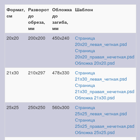
Формат,
Разворот
Обложка
Шаблон
см
до
до
обреза,
загиба,
мм
мм
20x20
200x200
450х240
Страница
20x20_левая_четная.psd
Страница
20x20_правая_нечетная.psd
Обложка 20x20.psd
21x30
210x297
478х330
Страница
21x30_левая_четная.psd
Страница
21x30_правая_нечетная.psd
Обложка 21x30.psd
25x25
250x250
560х300
Страница
25x25_левая_четная.psd
Страница
25x25_правая_нечетная.psd
Обложка 25x25.psd