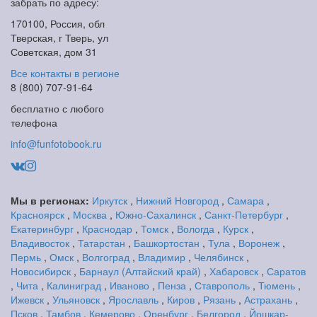
забрать по адресу:
170100, Россия, обл
Тверская, г Тверь, ул
Советская, дом 31
Все контакты в регионе
8 (800) 707-91-64
бесплатно с любого
телефона
info@funfotobook.ru
Мы в регионах:
Иркутск
,
Нижний Новгород
,
Самара
,
Красноярск
,
Москва
,
Южно-Сахалинск
,
Санкт-Петербург
,
Екатеринбург
,
Краснодар
,
Томск
,
Вологда
,
Курск
,
Владивосток
,
Татарстан
,
Башкортостан
,
Тула
,
Воронеж
,
Пермь
,
Омск
,
Волгоград
,
Владимир
,
Челябинск
,
Новосибирск
,
Барнаул (Алтайский край)
,
Хабаровск
,
Саратов
,
Чита
,
Калиниград
,
Иваново
,
Пенза
,
Ставрополь
,
Тюмень
,
Ижевск
,
Ульяновск
,
Ярославль
,
Киров
,
Рязань
,
Астрахань
,
Псков
,
Тамбов
,
Кемерово
,
Оренбург
,
Белгород
,
Йошкар-