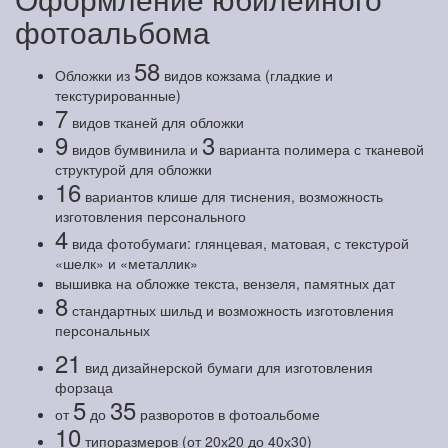
фотоальбома
58
Обложки из
видов кожзама (гладкие и
текстурированные)
7
видов тканей для обложки
9
3
видов бумвинила и
варианта полимера с тканевой
структурой для обложки
16
вариантов клише для тиснения, возможность
изготовления персонального
4
вида фотобумаги: глянцевая, матовая, с текстурой
«шелк» и «металлик»
вышивка на обложке текста, вензеля, памятных дат
8
стандартных шильд и возможность изготовления
персональных
21
вид дизайнерской бумаги для изготовления
форзаца
5
35
от
до
разворотов в фотоальбоме
10
типоразмеров (от 20х20 до 40х30)