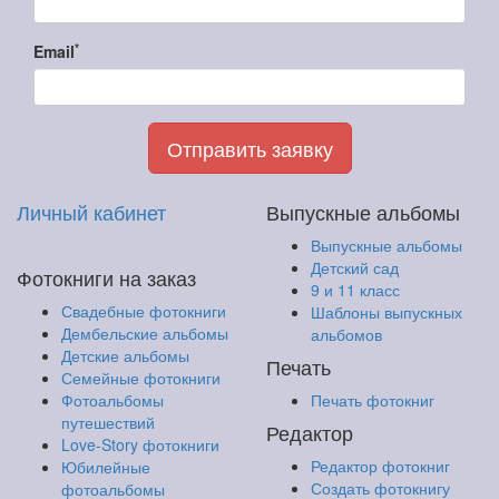
*
Email
Отправить заявку
Личный кабинет
Выпускные альбомы
Выпускные альбомы
Детский сад
Фотокниги на заказ
9 и 11 класс
Свадебные фотокниги
Шаблоны выпускных
Дембельские альбомы
альбомов
Детские альбомы
Печать
Семейные фотокниги
Фотоальбомы
Печать фотокниг
путешествий
Редактор
Love-Story фотокниги
Редактор фотокниг
Юбилейные
Создать фотокнигу
фотоальбомы