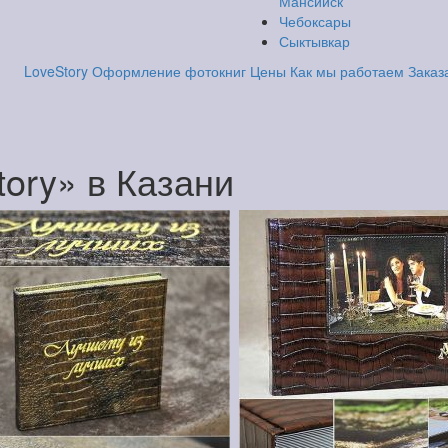
Мансийск
Чебоксары
Сыктывкар
LoveStory
Оформление фотокниг
Цены
Как мы работаем
Заказ
ory» в Казани