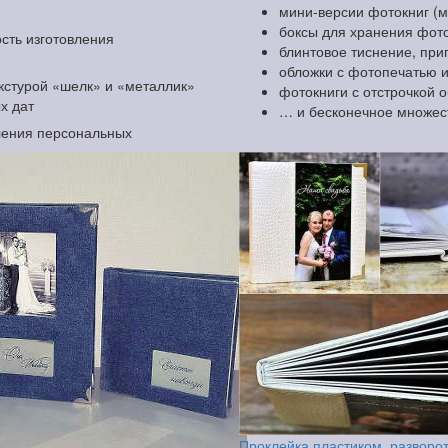
мини-версии фотокниг (
боксы для хранения фоток
сть изготовления
блинтовое тиснение, при
обложки с фотопечатью 
екстурой «шелк» и «металлик»
фотокниги с отстрочкой 
х дат
… и бесконечное множес
ления персональных
Проклейка пластиком, разворо