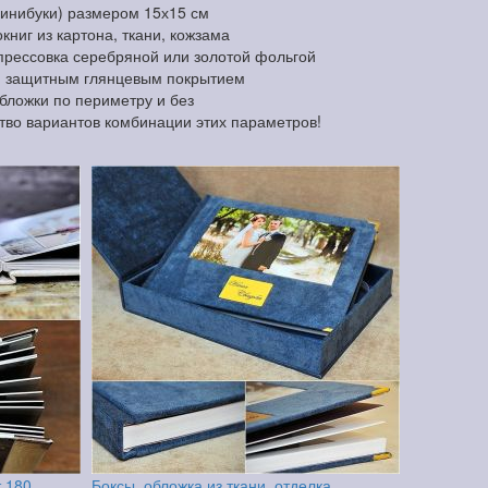
минибуки) размером 15х15 см
ниг из картона, ткани, кожзама
прессовка серебряной или золотой фольгой
и защитным глянцевым покрытием
обложки по периметру и без
тво вариантов комбинации этих параметров!
т 180
Боксы, обложка из ткани, отделка