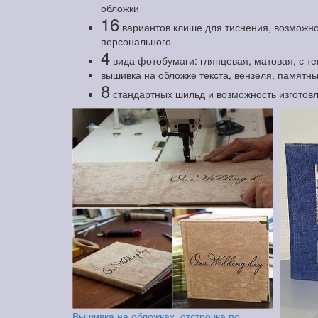
обложки
16
вариантов клише для тиснения, возможно
персонального
4
вида фотобумаги: глянцевая, матовая, с т
вышивка на обложке текста, вензеля, памятны
8
стандартных шильд и возможность изготов
Вышивка на обложках, отстрочка по