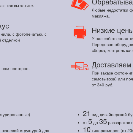
Обрабатыва
ак, как вы хотите.
Любые недостатки ф
макияжа.
кус
Низкие цен
инила, с фотопечатью, с
У нас собственная т
 отделкой
Передовое оборудов
сборка, контроль кач
Доставляе
 нам повторно.
При заказе фотокниг
самовывоза) или по
от 340 руб.
21
кстурированные)
вид дизайнерской бу
5
35
от
до
разворотов 
10
тканевой структурой для
типоразмеров (от 20