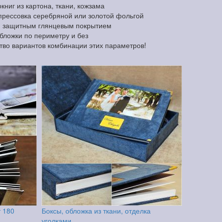
ниг из картона, ткани, кожзама
прессовка серебряной или золотой фольгой
и защитным глянцевым покрытием
обложки по периметру и без
тво вариантов комбинации этих параметров!
т 180
Боксы, обложка из ткани, отделка
уголками