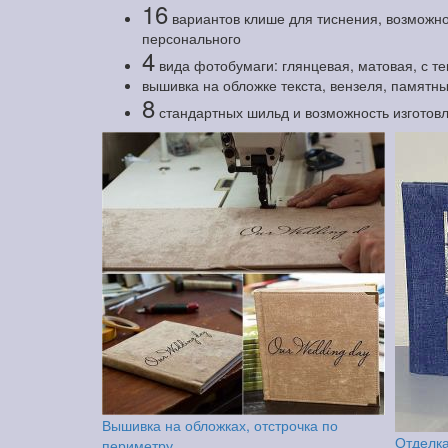
16
вариантов клише для тиснения, возможно
персонального
4
вида фотобумаги: глянцевая, матовая, с т
вышивка на обложке текста, вензеля, памятны
8
стандартных шильд и возможность изготов
Вышивка на обложках, отстрочка по
Отделка
периметру