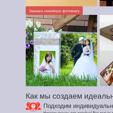
Заказать семейную фотокнигу
Как мы создаем идеаль
Подходим индивидуальн
Никаких границ для дизайна! Все только т