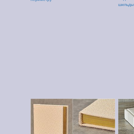
шильды