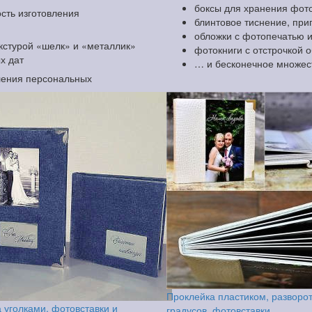
боксы для хранения фоток
сть изготовления
блинтовое тиснение, при
обложки с фотопечатью 
екстурой «шелк» и «металлик»
фотокниги с отстрочкой 
х дат
… и бесконечное множес
ления персональных
Проклейка пластиком, разворо
 уголками, фотовставки и
градусов, фотовставки