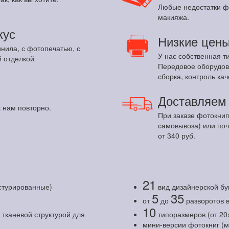
Любые недостатки ф
макияжа.
кус
Низкие цен
инила, с фотопечатью, с
У нас собственная т
 отделкой
Передовое оборудов
сборка, контроль кач
Доставляе
 нам повторно.
При заказе фотокниг
самовывоза) или по
от 340 руб.
21
кстурированные)
вид дизайнерской бу
5
35
от
до
разворотов 
10
тканевой структурой для
типоразмеров (от 20
мини-версии фотокниг (