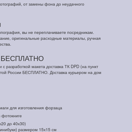
отографий, от замены фона до неудачного
ы
ипография, вы не переплачиваете посредникам.
ание, оригинальные расходные материалы, ручная
ества.
м БЕСПЛАТНО
и с разработкой макета доставка ТК DPD (на пункт
чтой России БЕСПЛАТНО. Доставка курьером на дом
маги для изготовления форзаца
в фотокниге
х20 до 40х30)
минибуки) размером 15х15 см