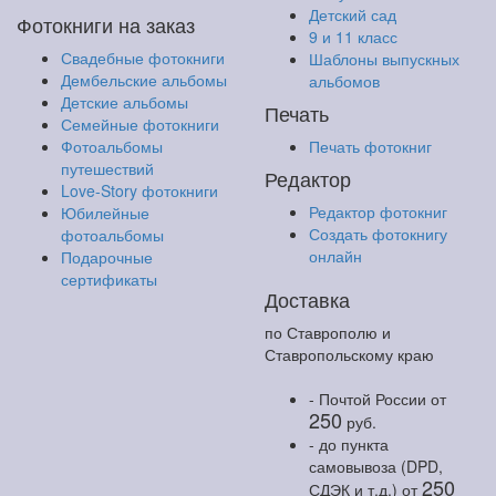
Детский сад
Фотокниги на заказ
9 и 11 класс
Свадебные фотокниги
Шаблоны выпускных
Дембельские альбомы
альбомов
Детские альбомы
Печать
Семейные фотокниги
Фотоальбомы
Печать фотокниг
путешествий
Редактор
Love-Story фотокниги
Редактор фотокниг
Юбилейные
Создать фотокнигу
фотоальбомы
онлайн
Подарочные
сертификаты
Доставка
по Ставрополю и
Ставропольскому краю
- Почтой России
от
250
руб.
- до пункта
самовывоза (DPD,
250
СДЭК и т.д.)
от