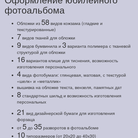
фотоальбома
58
Обложки из
видов кожзама (гладкие и
текстурированные)
7
видов тканей для обложки
9
3
видов бумвинила и
варианта полимера с тканевой
структурой для обложки
16
вариантов клише для тиснения, возможность
изготовления персонального
4
вида фотобумаги: глянцевая, матовая, с текстурой
«шелк» и «металлик»
вышивка на обложке текста, вензеля, памятных дат
8
стандартных шильд и возможность изготовления
персональных
21
вид дизайнерской бумаги для изготовления
форзаца
5
35
от
до
разворотов в фотоальбоме
10
типоразмеров (от 20х20 до 40х30)