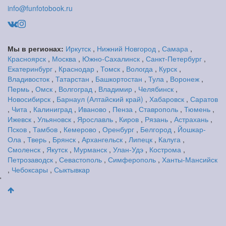
info@funfotobook.ru
Мы в регионах:
Иркутск
,
Нижний Новгород
,
Самара
,
Красноярск
,
Москва
,
Южно-Сахалинск
,
Санкт-Петербург
,
Екатеринбург
,
Краснодар
,
Томск
,
Вологда
,
Курск
,
Владивосток
,
Татарстан
,
Башкортостан
,
Тула
,
Воронеж
,
Пермь
,
Омск
,
Волгоград
,
Владимир
,
Челябинск
,
Новосибирск
,
Барнаул (Алтайский край)
,
Хабаровск
,
Саратов
,
Чита
,
Калиниград
,
Иваново
,
Пенза
,
Ставрополь
,
Тюмень
,
Ижевск
,
Ульяновск
,
Ярославль
,
Киров
,
Рязань
,
Астрахань
,
Псков
,
Тамбов
,
Кемерово
,
Оренбург
,
Белгород
,
Йошкар-
Ола
,
Тверь
,
Брянск
,
Архангельск
,
Липецк
,
Калуга
,
Смоленск
,
Якутск
,
Мурманск
,
Улан-Удэ
,
Кострома
,
Петрозаводск
,
Севастополь
,
Симферополь
,
Ханты-Мансийск
,
Чебоксары
,
Сыктывкар
'