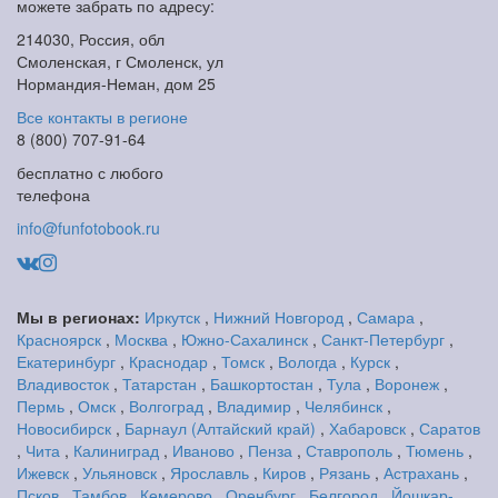
можете забрать по адресу:
214030, Россия, обл
Смоленская, г Смоленск, ул
Нормандия-Неман, дом 25
Все контакты в регионе
8 (800) 707-91-64
бесплатно с любого
телефона
info@funfotobook.ru
Мы в регионах:
Иркутск
,
Нижний Новгород
,
Самара
,
Красноярск
,
Москва
,
Южно-Сахалинск
,
Санкт-Петербург
,
Екатеринбург
,
Краснодар
,
Томск
,
Вологда
,
Курск
,
Владивосток
,
Татарстан
,
Башкортостан
,
Тула
,
Воронеж
,
Пермь
,
Омск
,
Волгоград
,
Владимир
,
Челябинск
,
Новосибирск
,
Барнаул (Алтайский край)
,
Хабаровск
,
Саратов
,
Чита
,
Калиниград
,
Иваново
,
Пенза
,
Ставрополь
,
Тюмень
,
Ижевск
,
Ульяновск
,
Ярославль
,
Киров
,
Рязань
,
Астрахань
,
Псков
,
Тамбов
,
Кемерово
,
Оренбург
,
Белгород
,
Йошкар-