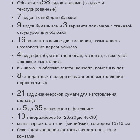
58
Обложки из
видов кожзама (гладкие и
текстурированные)
7
видов тканей для обложки
9
3
видов бумвинила и
варианта полимера с тканевой
структурой для обложки
16
вариантов клише для тиснения, возможность
изготовления персонального
4
вида фотобумаги: глянцевая, матовая, с текстурой
«шелк» и «металлик»
вышивка на обложке текста, вензеля, памятных дат
8
стандартных шильд и возможность изготовления
персональных
21
вид дизайнерской бумаги для изготовления
форзаца
5
35
от
до
разворотов в фотокниге
10
типоразмеров (от 20х20 до 40х30)
мини-версии фотокниг (минибуки) размером 15х15 см
боксы для хранения фотокниг из картона, ткани,
кожзама