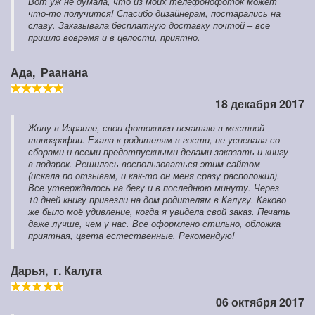
Вот уж не думала, что из моих телефонофоток может
что-то получится! Спасибо дизайнерам, постарались на
славу. Заказывала бесплатную доставку почтой – все
пришло вовремя и в целости, приятно.
Ада,
Раанана
18 декабря 2017
Живу в Израиле, свои фотокниги печатаю в местной
типографии. Ехала к родителям в гости, не успевала со
сборами и всеми предотпускными делами заказать и книгу
в подарок. Решилась воспользоваться этим сайтом
(искала по отзывам, и как-то он меня сразу расположил).
Все утверждалось на бегу и в последнюю минуту. Через
10 дней книгу привезли на дом родителям в Калугу. Каково
же было моё удивление, когда я увидела свой заказ. Печать
даже лучше, чем у нас. Все оформлено стильно, обложка
приятная, цвета естественные. Рекомендую!
Дарья,
г. Калуга
06 октября 2017