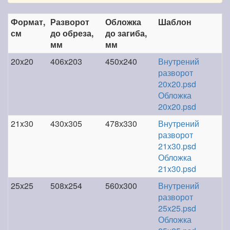
Формат,
Разворот
Обложка
Шаблон
см
до обреза,
до загиба,
мм
мм
20x20
406x203
450х240
Внутрений
разворот
20x20.psd
Обложка
20x20.psd
21x30
430x305
478х330
Внутрений
разворот
21x30.psd
Обложка
21x30.psd
25x25
508x254
560х300
Внутрений
разворот
25x25.psd
Обложка