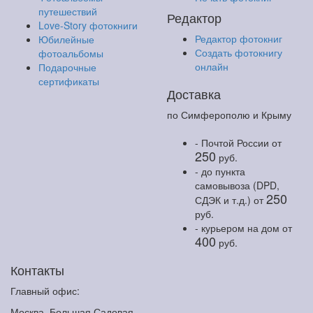
путешествий
Редактор
Love-Story фотокниги
Редактор фотокниг
Юбилейные
Создать фотокнигу
фотоальбомы
онлайн
Подарочные
сертификаты
Доставка
по Симферополю и Крыму
- Почтой России
от
250
руб.
- до пункта
самовывоза (DPD,
250
СДЭК и т.д.)
от
руб.
- курьером на дом
от
400
руб.
Контакты
Главный офис:
Москва, Большая Садовая