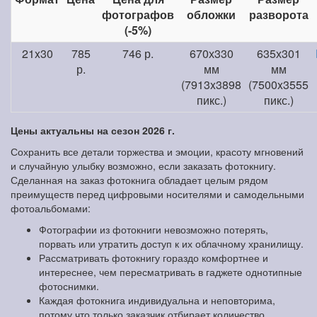
фотографов
обложки
разворота
(-5%)
21x30
785
746 р.
670х330
635х301
р.
мм
мм
(7913x3898
(7500x3555
пикс.)
пикс.)
Цены актуальны на сезон 2026 г.
Сохранить все детали торжества и эмоции, красоту мгновений
и случайную улыбку возможно, если заказать фотокнигу.
Сделанная на заказ фотокнига обладает целым рядом
преимуществ перед цифровыми носителями и самодельными
фотоальбомами:
Фотографии из фотокниги невозможно потерять,
порвать или утратить доступ к их облачному хранилищу.
Рассматривать фотокнигу гораздо комфортнее и
интереснее, чем пересматривать в гаджете однотипные
фотоснимки.
Каждая фотокнига индивидуальна и неповторима,
потому что только заказчик отбирает количество