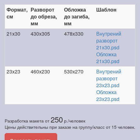
Формат,
Разворот
Обложка
Шаблон
см
до обреза,
до загиба,
мм
мм
21x30
430x305
478х330
Внутрений
разворот
21x30.psd
Обложка
21x30.psd
23x23
460x230
530х270
Внутрений
разворот
23x23.psd
Обложка
23x23.psd
250
Разработка макета
от
р./человек
Цены действительны при заказе на группу/класс от 15 человек.