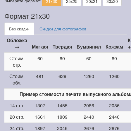
Выберите формат:
21x30
25x25
30x21
30x30
Формат 21x30
Без скидки
Скидки для фотографов
Обложка
К
→
Мягкая
Твердая
Бумвинил
Кожзам
+
Стоим.
60
60
60
60
стр.
Стоим.
481
629
1260
1260
обл.
Пример стоимости печати выпускного альбом
14 стр.
1307
1455
2086
2086
20 стр.
1661
1809
2440
2440
24 стр.
1897
2045
2676
2676