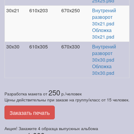
25x25.psd
30x21
610x203
670х250
Внутрений
разворот
30x21.psd
Обложка
30x21.psd
30x30
610x305
670х330
Внутрений
разворот
30x30.psd
Обложка
30x30.psd
250
Разработка макета
от
р./человек
Цены действительны при заказе на группу/класс от 15 человек.
Заказать печать
Акция! Закажите
4 образца
выпускных альбома