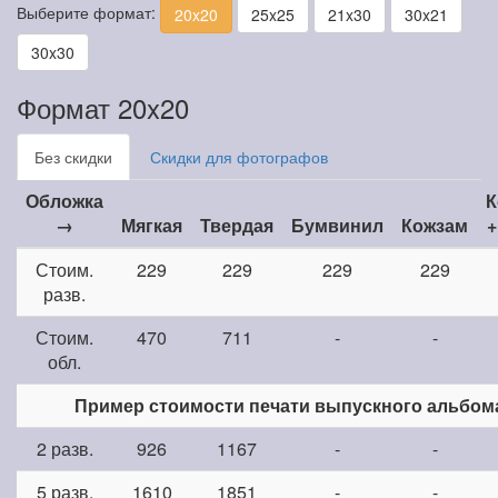
Выберите формат:
20x20
25x25
21x30
30x21
30x30
Формат 20x20
Без скидки
Скидки для фотографов
Обложка
К
→
Мягкая
Твердая
Бумвинил
Кожзам
+
Стоим.
229
229
229
229
разв.
Стоим.
470
711
-
-
обл.
Пример стоимости печати выпускного альбом
2 разв.
926
1167
-
-
5 разв.
1610
1851
-
-