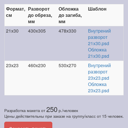
Формат,
Разворот
Обложка
Шаблон
см
до обреза,
до загиба,
мм
мм
21x30
430x305
478х330
Внутрений
разворот
21x30.psd
Обложка
21x30.psd
23x23
460x230
530х270
Внутрений
разворот
23x23.psd
Обложка
23x23.psd
250
Разработка макета
от
р./человек
Цены действительны при заказе на группу/класс от 15 человек.