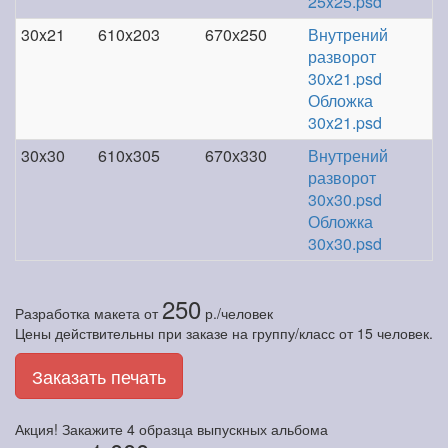
25x25.psd
30x21
610x203
670х250
Внутрений
разворот
30x21.psd
Обложка
30x21.psd
30x30
610x305
670х330
Внутрений
разворот
30x30.psd
Обложка
30x30.psd
250
Разработка макета
от
р./человек
Цены действительны при заказе на группу/класс от 15 человек.
Заказать печать
Акция! Закажите
4 образца
выпускных альбома