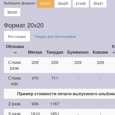
Выберите формат:
20x20
25x25
21x30
30x21
30x30
Формат 20x20
Без скидки
Скидки для фотографов
Обложка
К
→
Мягкая
Твердая
Бумвинил
Кожзам
+
Стоим.
229
229
229
229
разв.
Стоим.
470
711
-
-
обл.
Пример стоимости печати выпускного альбом
2 разв.
926
1167
-
-
5 разв.
1610
1851
-
-