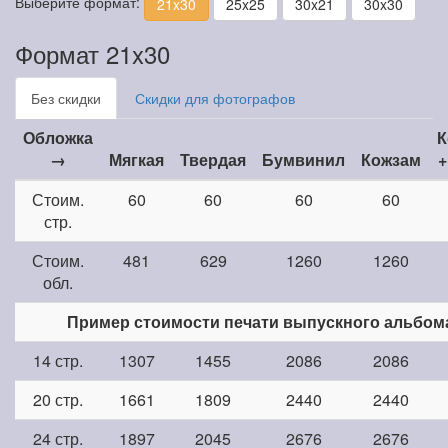
Выберите формат:
21x30
25x25
30x21
30x30
Формат 21x30
Без скидки
Скидки для фотографов
Обложка
К
→
Мягкая
Твердая
Бумвинил
Кожзам
+
Стоим.
60
60
60
60
стр.
Стоим.
481
629
1260
1260
обл.
Пример стоимости печати выпускного альбом
14 стр.
1307
1455
2086
2086
20 стр.
1661
1809
2440
2440
24 стр.
1897
2045
2676
2676