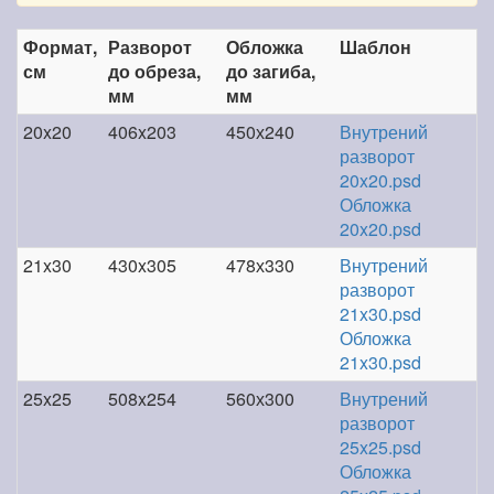
Формат,
Разворот
Обложка
Шаблон
см
до обреза,
до загиба,
мм
мм
20x20
406x203
450х240
Внутрений
разворот
20x20.psd
Обложка
20x20.psd
21x30
430x305
478х330
Внутрений
разворот
21x30.psd
Обложка
21x30.psd
25x25
508x254
560х300
Внутрений
разворот
25x25.psd
Обложка