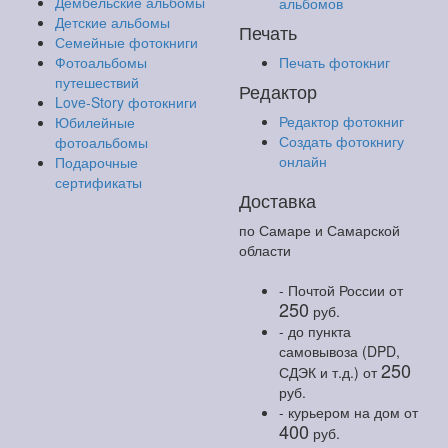
Дембельские альбомы
альбомов
Детские альбомы
Печать
Семейные фотокниги
Фотоальбомы
Печать фотокниг
путешествий
Редактор
Love-Story фотокниги
Редактор фотокниг
Юбилейные
Создать фотокнигу
фотоальбомы
онлайн
Подарочные
сертификаты
Доставка
по Самаре и Самарской
области
- Почтой России
от
250
руб.
- до пункта
самовывоза (DPD,
250
СДЭК и т.д.)
от
руб.
- курьером на дом
от
400
руб.