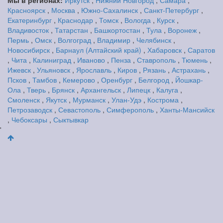
Мы в регионах:
Иркутск
,
Нижний Новгород
,
Самара
,
Красноярск
,
Москва
,
Южно-Сахалинск
,
Санкт-Петербург
,
Екатеринбург
,
Краснодар
,
Томск
,
Вологда
,
Курск
,
Владивосток
,
Татарстан
,
Башкортостан
,
Тула
,
Воронеж
,
Пермь
,
Омск
,
Волгоград
,
Владимир
,
Челябинск
,
Новосибирск
,
Барнаул (Алтайский край)
,
Хабаровск
,
Саратов
,
Чита
,
Калиниград
,
Иваново
,
Пенза
,
Ставрополь
,
Тюмень
,
Ижевск
,
Ульяновск
,
Ярославль
,
Киров
,
Рязань
,
Астрахань
,
Псков
,
Тамбов
,
Кемерово
,
Оренбург
,
Белгород
,
Йошкар-
Ола
,
Тверь
,
Брянск
,
Архангельск
,
Липецк
,
Калуга
,
Смоленск
,
Якутск
,
Мурманск
,
Улан-Удэ
,
Кострома
,
Петрозаводск
,
Севастополь
,
Симферополь
,
Ханты-Мансийск
,
Чебоксары
,
Сыктывкар
'