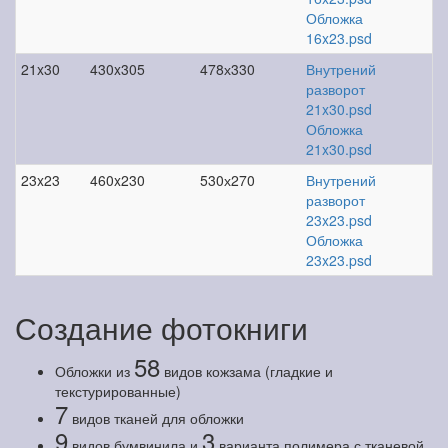
Обложка
16x23.psd
21x30
430x305
478х330
Внутрений
разворот
21x30.psd
Обложка
21x30.psd
23x23
460x230
530х270
Внутрений
разворот
23x23.psd
Обложка
23x23.psd
Создание фотокниги
58
Обложки из
видов кожзама (гладкие и
текстурированные)
7
видов тканей для обложки
9
3
видов бумвинила и
варианта полимера с тканевой