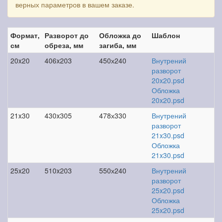
верных параметров в вашем заказе.
Формат,
Разворот до
Обложка до
Шаблон
см
обреза, мм
загиба, мм
20x20
406x203
450х240
Внутрений
разворот
20x20.psd
Обложка
20x20.psd
21x30
430x305
478х330
Внутрений
разворот
21x30.psd
Обложка
21x30.psd
25x20
510x203
550х240
Внутрений
разворот
25x20.psd
Обложка
25x20.psd