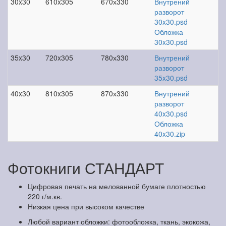
30x30
610x305
670х330
Внутрений
разворот
30x30.psd
Обложка
30x30.psd
35x30
720x305
780х330
Внутрений
разворот
35x30.psd
40x30
810x305
870х330
Внутрений
разворот
40x30.psd
Обложка
40x30.zip
Фотокниги СТАНДАРТ
Цифровая печать на мелованной бумаге плотностью
220 г/м.кв.
Низкая цена при высоком качестве
Любой вариант обложки: фотообложка, ткань, экокожа,