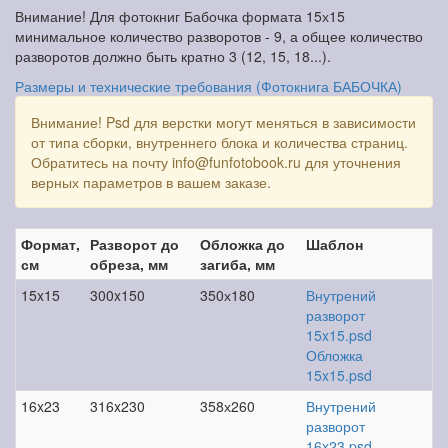
Внимание! Для фотокниг Бабочка формата 15х15
минимальное количество разворотов - 9, а общее количество
разворотов должно быть кратно 3 (12, 15, 18...).
Размеры и технические требования (Фотокнига БАБОЧКА)
Внимание! Psd для верстки могут меняться в зависимости
от типа сборки, внутреннего блока и количества страниц.
Обратитесь на почту info@funfotobook.ru для уточнения
верных параметров в вашем заказе.
Формат,
Разворот до
Обложка до
Шаблон
см
обреза, мм
загиба, мм
15x15
300x150
350х180
Внутрений
разворот
15x15.psd
Обложка
15x15.psd
16x23
316x230
358х260
Внутрений
разворот
16x23.psd