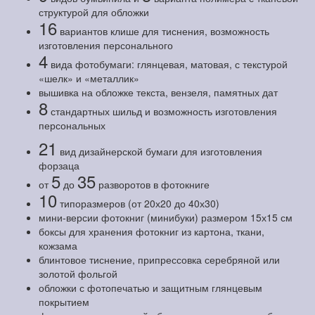
структурой для обложки
16
вариантов клише для тиснения, возможность
изготовления персонального
4
вида фотобумаги: глянцевая, матовая, с текстурой
«шелк» и «металлик»
вышивка на обложке текста, вензеля, памятных дат
8
стандартных шильд и возможность изготовления
персональных
21
вид дизайнерской бумаги для изготовления
форзаца
5
35
от
до
разворотов в фотокниге
10
типоразмеров (от 20х20 до 40х30)
мини-версии фотокниг (минибуки) размером 15х15 см
боксы для хранения фотокниг из картона, ткани,
кожзама
блинтовое тиснение, припрессовка серебряной или
золотой фольгой
обложки с фотопечатью и защитным глянцевым
покрытием