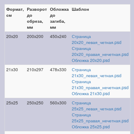
Формат,
Разворот
Обложка
Шаблон
см
до
до
обреза,
загиба,
мм
мм
20x20
200x200
450х240
Страница
20x20_левая_четная.psd
Страница
20x20_правая_нечетная.psd
Обложка 20x20.psd
21x30
210x297
478х330
Страница
21x30_левая_четная.psd
Страница
21x30_правая_нечетная.psd
Обложка 21x30.psd
25x25
250x250
560х300
Страница
25x25_левая_четная.psd
Страница
25x25_правая_нечетная.psd
Обложка 25x25.psd