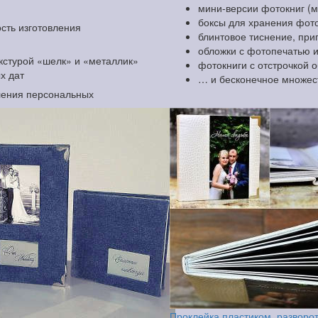
мини-версии фотокниг (
боксы для хранения фоток
сть изготовления
блинтовое тиснение, при
обложки с фотопечатью 
екстурой «шелк» и «металлик»
фотокниги с отстрочкой 
х дат
… и бесконечное множес
ления персональных
Проклейка пластиком, разворо