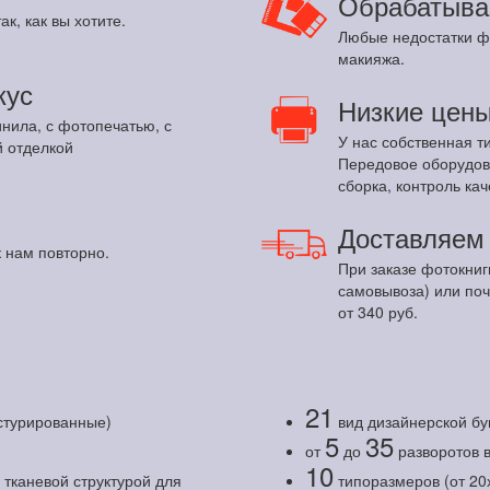
Обрабатыва
ак, как вы хотите.
Любые недостатки ф
макияжа.
кус
Низкие цен
инила, с фотопечатью, с
У нас собственная т
 отделкой
Передовое оборудов
сборка, контроль кач
Доставляе
 нам повторно.
При заказе фотокниг
самовывоза) или по
от 340 руб.
21
кстурированные)
вид дизайнерской бу
5
35
от
до
разворотов 
10
тканевой структурой для
типоразмеров (от 20