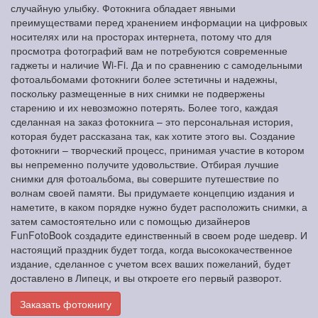
случайную улыбку. Фотокнига обладает явными
преимуществами перед хранением информации на цифровых
носителях или на просторах интернета, потому что для
просмотра фотографий вам не потребуются современные
гаджеты и наличие Wi-Fi. Да и по сравнению с самодельными
фотоальбомами фотокниги более эстетичны и надежны,
поскольку размещенные в них снимки не подвержены
старению и их невозможно потерять. Более того, каждая
сделанная на заказ фотокнига – это персональная история,
которая будет рассказана так, как хотите этого вы. Создание
фотокниги – творческий процесс, принимая участие в котором
вы непременно получите удовольствие. Отбирая лучшие
снимки для фотоальбома, вы совершите путешествие по
волнам своей памяти. Вы придумаете концепцию издания и
наметите, в каком порядке нужно будет расположить снимки, а
затем самостоятельно или с помощью дизайнеров
FunFotoBook создадите единственный в своем роде шедевр. И
настоящий праздник будет тогда, когда высококачественное
издание, сделанное с учетом всех ваших пожеланий, будет
доставлено в Липецк, и вы откроете его первый разворот.
Заказать фотокнигу