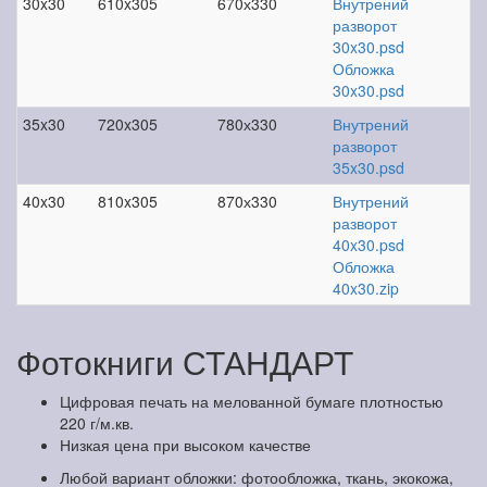
30x30
610x305
670х330
Внутрений
разворот
30x30.psd
Обложка
30x30.psd
35x30
720x305
780х330
Внутрений
разворот
35x30.psd
40x30
810x305
870х330
Внутрений
разворот
40x30.psd
Обложка
40x30.zip
Фотокниги СТАНДАРТ
Цифровая печать на мелованной бумаге плотностью
220 г/м.кв.
Низкая цена при высоком качестве
Любой вариант обложки: фотообложка, ткань, экокожа,