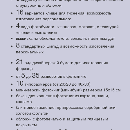
структурой для обложки
16
вариантов клише для тиснения, возможность
изготовления персонального
4
вида фотобумаги: глянцевая, матовая, с текстурой
«шелк» и «металлик»
вышивка на обложке текста, вензеля, памятных дат
8
стандартных шильд и возможность изготовления
персональных
21
вид дизайнерской бумаги для изготовления
форзаца
5
35
от
до
разворотов в фотокниге
10
типоразмеров (от 20х20 до 40х30)
мини-версии фотокниг (минибуки) размером 15х15 см
боксы для хранения фотокниг из картона, ткани,
кожзама
блинтовое тиснение, припрессовка серебряной или
золотой фольгой
обложки с фотопечатью и защитным глянцевым
покрытием