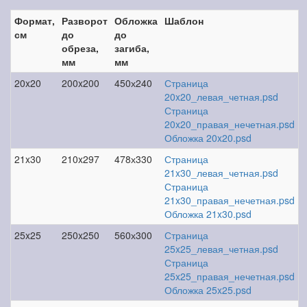
Формат,
Разворот
Обложка
Шаблон
см
до
до
обреза,
загиба,
мм
мм
20x20
200x200
450х240
Страница
20x20_левая_четная.psd
Страница
20x20_правая_нечетная.psd
Обложка 20x20.psd
21x30
210x297
478х330
Страница
21x30_левая_четная.psd
Страница
21x30_правая_нечетная.psd
Обложка 21x30.psd
25x25
250x250
560х300
Страница
25x25_левая_четная.psd
Страница
25x25_правая_нечетная.psd
Обложка 25x25.psd