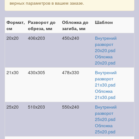
верных параметров в вашем заказе.
Формат,
Разворот до
Обложка до
Шаблон
см
обреза, мм
загиба, мм
20x20
406x203
450х240
Внутрений
разворот
20x20.psd
Обложка
20x20.psd
21x30
430x305
478х330
Внутрений
разворот
21x30.psd
Обложка
21x30.psd
25x20
510x203
550х240
Внутрений
разворот
25x20.psd
Обложка
25x20.psd