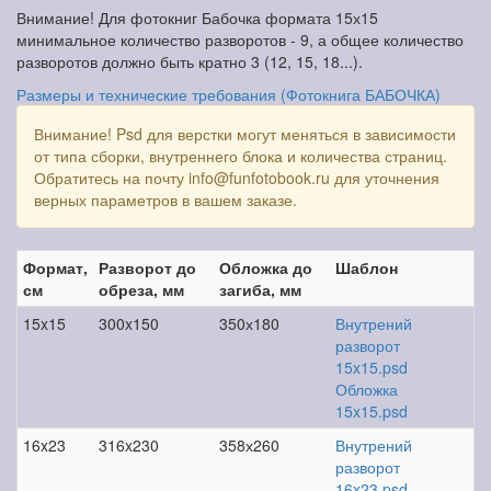
Внимание! Для фотокниг Бабочка формата 15х15
минимальное количество разворотов - 9, а общее количество
разворотов должно быть кратно 3 (12, 15, 18...).
Размеры и технические требования (Фотокнига БАБОЧКА)
Внимание! Psd для верстки могут меняться в зависимости
от типа сборки, внутреннего блока и количества страниц.
Обратитесь на почту info@funfotobook.ru для уточнения
верных параметров в вашем заказе.
Формат,
Разворот до
Обложка до
Шаблон
см
обреза, мм
загиба, мм
15x15
300x150
350х180
Внутрений
разворот
15x15.psd
Обложка
15x15.psd
16x23
316x230
358х260
Внутрений
разворот
16x23.psd