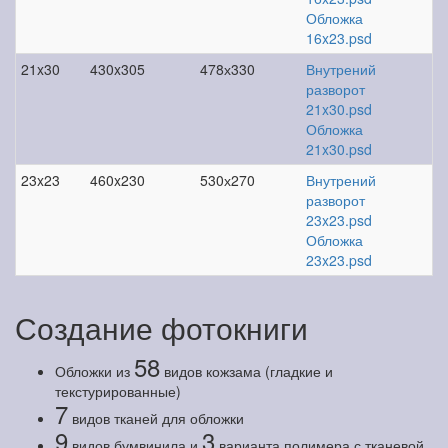
Обложка
16x23.psd
21x30
430x305
478х330
Внутрений
разворот
21x30.psd
Обложка
21x30.psd
23x23
460x230
530х270
Внутрений
разворот
23x23.psd
Обложка
23x23.psd
Создание фотокниги
58
Обложки из
видов кожзама (гладкие и
текстурированные)
7
видов тканей для обложки
9
3
видов бумвинила и
варианта полимера с тканевой