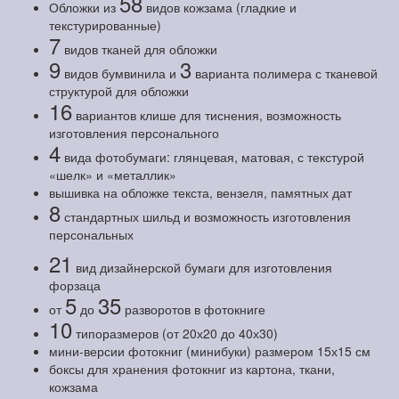
58
Обложки из
видов кожзама (гладкие и
текстурированные)
7
видов тканей для обложки
9
3
видов бумвинила и
варианта полимера с тканевой
структурой для обложки
16
вариантов клише для тиснения, возможность
изготовления персонального
4
вида фотобумаги: глянцевая, матовая, с текстурой
«шелк» и «металлик»
вышивка на обложке текста, вензеля, памятных дат
8
стандартных шильд и возможность изготовления
персональных
21
вид дизайнерской бумаги для изготовления
форзаца
5
35
от
до
разворотов в фотокниге
10
типоразмеров (от 20х20 до 40х30)
мини-версии фотокниг (минибуки) размером 15х15 см
боксы для хранения фотокниг из картона, ткани,
кожзама