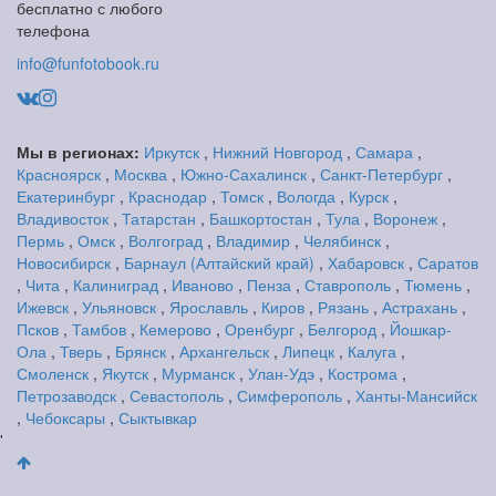
бесплатно с любого
телефона
info@funfotobook.ru
Мы в регионах:
Иркутск
,
Нижний Новгород
,
Самара
,
Красноярск
,
Москва
,
Южно-Сахалинск
,
Санкт-Петербург
,
Екатеринбург
,
Краснодар
,
Томск
,
Вологда
,
Курск
,
Владивосток
,
Татарстан
,
Башкортостан
,
Тула
,
Воронеж
,
Пермь
,
Омск
,
Волгоград
,
Владимир
,
Челябинск
,
Новосибирск
,
Барнаул (Алтайский край)
,
Хабаровск
,
Саратов
,
Чита
,
Калиниград
,
Иваново
,
Пенза
,
Ставрополь
,
Тюмень
,
Ижевск
,
Ульяновск
,
Ярославль
,
Киров
,
Рязань
,
Астрахань
,
Псков
,
Тамбов
,
Кемерово
,
Оренбург
,
Белгород
,
Йошкар-
Ола
,
Тверь
,
Брянск
,
Архангельск
,
Липецк
,
Калуга
,
Смоленск
,
Якутск
,
Мурманск
,
Улан-Удэ
,
Кострома
,
Петрозаводск
,
Севастополь
,
Симферополь
,
Ханты-Мансийск
,
Чебоксары
,
Сыктывкар
'