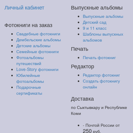
Личный кабинет
Выпускные альбомы
Выпускные альбомы
Детский сад
Фотокниги на заказ
9 и 11 класс
Свадебные фотокниги
Шаблоны выпускных
Дембельские альбомы
альбомов
Детские альбомы
Печать
Семейные фотокниги
Фотоальбомы
Печать фотокниг
путешествий
Редактор
Love-Story фотокниги
Редактор фотокниг
Юбилейные
Создать фотокнигу
фотоальбомы
онлайн
Подарочные
сертификаты
Доставка
по Сыктывкару и Республике
Коми
- Почтой России
от
250
руб.