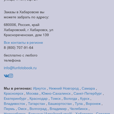
Заказы в Хабаровске вы
можете забрать по адресу:
680006, Россия, край
Хабаровский, г Хабаровск, ул
Краснореченская, дом 139
Все контакты в регионе
8 (800) 707-91-64
бесплатно с любого
телефона
info@funfotobook.ru
Мы в регионах:
Иркутск
,
Нижний Новгород
,
Самара
,
Красноярск
,
Москва
,
Южно-Сахалинск
,
Санкт-Петербург
,
Екатеринбург
,
Краснодар
,
Томск
,
Вологда
,
Курск
,
Владивосток
,
Татарстан
,
Башкортостан
,
Тула
,
Воронеж
,
Пермь
,
Омск
,
Волгоград
,
Владимир
,
Челябинск
,
Новосибирск
,
Барнаул (Алтайский край)
,
Хабаровск
,
Саратов