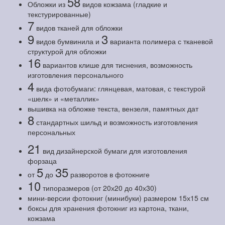
58
Обложки из
видов кожзама (гладкие и
текстурированные)
7
видов тканей для обложки
9
3
видов бумвинила и
варианта полимера с тканевой
структурой для обложки
16
вариантов клише для тиснения, возможность
изготовления персонального
4
вида фотобумаги: глянцевая, матовая, с текстурой
«шелк» и «металлик»
вышивка на обложке текста, вензеля, памятных дат
8
стандартных шильд и возможность изготовления
персональных
21
вид дизайнерской бумаги для изготовления
форзаца
5
35
от
до
разворотов в фотокниге
10
типоразмеров (от 20х20 до 40х30)
мини-версии фотокниг (минибуки) размером 15х15 см
боксы для хранения фотокниг из картона, ткани,
кожзама