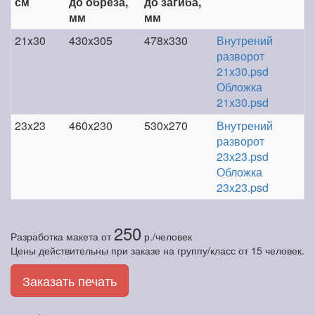
см
до обреза,
до загиба,
мм
мм
21x30
430x305
478х330
Внутрений
разворот
21x30.psd
Обложка
21x30.psd
23x23
460x230
530х270
Внутрений
разворот
23x23.psd
Обложка
23x23.psd
250
Разработка макета
от
р./человек
Цены действительны при заказе на группу/класс от 15 человек.
Заказать печать