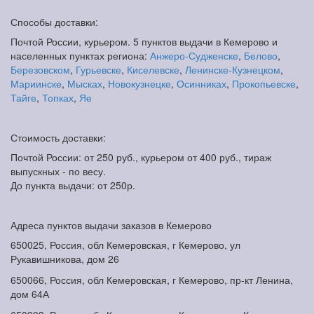
Способы доставки:
Почтой России, курьером. 5 пунктов выдачи в Кемерово и
населенных пунктах региона:
Анжеро-Судженске
,
Белово
,
Березовском
,
Гурьевске
,
Киселевске
,
Ленинске-Кузнецком
,
Мариинске
,
Мысках
,
Новокузнецке
,
Осинниках
,
Прокопьевске
,
Тайге
,
Топках
,
Яе
Стоимость доставки:
Почтой России: от 250 руб., курьером от 400 руб., тираж
выпускных - по весу.
До пункта выдачи: от 250р.
Адреса пунктов выдачи заказов в Кемерово
650025, Россия, обл Кемеровская, г Кемерово, ул
Рукавишникова, дом 26
650066, Россия, обл Кемеровская, г Кемерово, пр-кт Ленина,
дом 64А