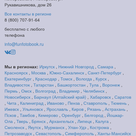
Рукавишникова, дом 26
Все контакты в регионе
8 (800) 707-91-64
бесплатно с любого
телефона
info@funfotobook.ru
Мы в регионах:
Иркутск
,
Нижний Новгород
,
Самара
,
Красноярск
,
Москва
,
Южно-Сахалинск
,
Санкт-Петербург
,
Екатеринбург
,
Краснодар
,
Томск
,
Вологда
,
Курск
,
Владивосток
,
Татарстан
,
Башкортостан
,
Тула
,
Воронеж
,
Пермь
,
Омск
,
Волгоград
,
Владимир
,
Челябинск
,
Новосибирск
,
Барнаул (Алтайский край)
,
Хабаровск
,
Саратов
,
Чита
,
Калиниград
,
Иваново
,
Пенза
,
Ставрополь
,
Тюмень
,
Ижевск
,
Ульяновск
,
Ярославль
,
Киров
,
Рязань
,
Астрахань
,
Псков
,
Тамбов
,
Кемерово
,
Оренбург
,
Белгород
,
Йошкар-
Ола
,
Тверь
,
Брянск
,
Архангельск
,
Липецк
,
Калуга
,
Смоленск
,
Якутск
,
Мурманск
,
Улан-Удэ
,
Кострома
,
Петрозаводск
,
Севастополь
,
Симферополь
,
Ханты-Мансийск