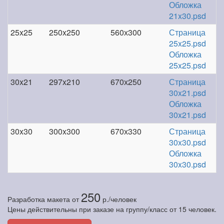
Обложка
21x30.psd
25x25
250x250
560х300
Страница
25x25.psd
Обложка
25x25.psd
30x21
297x210
670х250
Страница
30x21.psd
Обложка
30x21.psd
30x30
300x300
670х330
Страница
30x30.psd
Обложка
30x30.psd
250
Разработка макета
от
р./человек
Цены действительны при заказе на группу/класс от 15 человек.