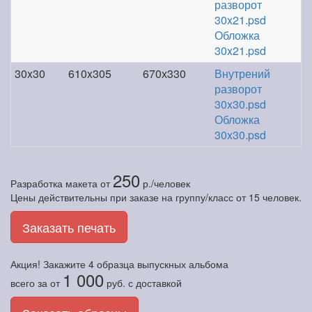
разворот
30x21.psd
Обложка
30x21.psd
30x30
610x305
670х330
Внутрений
разворот
30x30.psd
Обложка
30x30.psd
250
Разработка макета
от
р./человек
Цены действительны при заказе на группу/класс от 15 человек.
Заказать печать
Акция! Закажите
4 образца
выпускных альбома
1 000
всего за
от
руб.
с доставкой