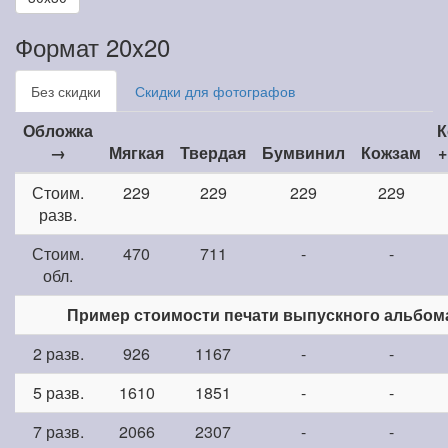
Формат 20x20
Без скидки
Скидки для фотографов
Обложка
К
→
Мягкая
Твердая
Бумвинил
Кожзам
+
Стоим.
229
229
229
229
разв.
Стоим.
470
711
-
-
обл.
Пример стоимости печати выпускного альбом
2 разв.
926
1167
-
-
5 разв.
1610
1851
-
-
7 разв.
2066
2307
-
-