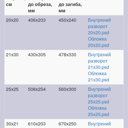
см
до обреза,
до загиба,
мм
мм
20x20
406x203
450х240
Внутрений
разворот
20x20.psd
Обложка
20x20.psd
21x30
430x305
478х330
Внутрений
разворот
21x30.psd
Обложка
21x30.psd
25x25
508x254
560х300
Внутрений
разворот
25x25.psd
Обложка
25x25.psd
30x21
610x203
670х250
Внутрений