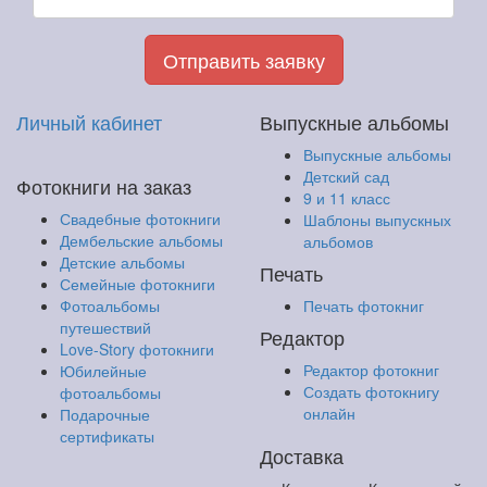
Отправить заявку
Личный кабинет
Выпускные альбомы
Выпускные альбомы
Детский сад
Фотокниги на заказ
9 и 11 класс
Свадебные фотокниги
Шаблоны выпускных
Дембельские альбомы
альбомов
Детские альбомы
Печать
Семейные фотокниги
Фотоальбомы
Печать фотокниг
путешествий
Редактор
Love-Story фотокниги
Редактор фотокниг
Юбилейные
Создать фотокнигу
фотоальбомы
онлайн
Подарочные
сертификаты
Доставка