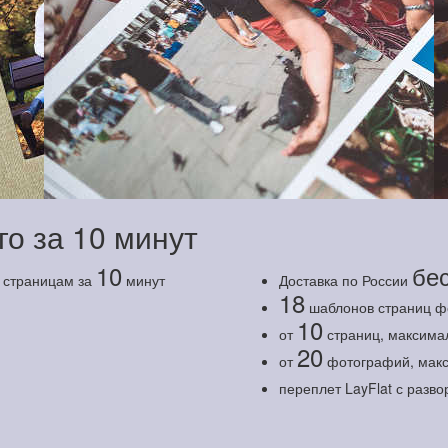
го за 10 минут
10
бе
о страницам за
минут
Доставка по России
18
шаблонов страниц ф
10
от
страниц, максима
20
от
фотографий, макс
переплет LayFlat с разв