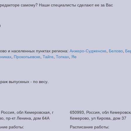
 редакторе самому? Наши специалисты сделают ее за Вас
о
рово и населенных пунктах региона:
Анжеро-Судженске
,
Белово
,
Бе
никах
,
Прокопьевске
,
Тайге
,
Топках
,
Яе
ираж выпускных - по весу.
 Россия, обл Кемеровская, г
650993, Россия, обл Кемеровска
о, пр-кт Ленина, дом 64А
Кемерово, ул Кирова, дом 37
ние работы:
Расписание работы: