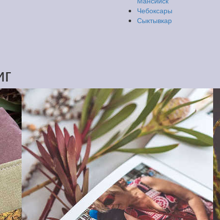
Мансийск
Чебоксары
Сыктывкар
иг