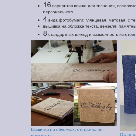
16
вариантов клише для тиснения, возможно
персонального
4
вида фотобумаги: глянцевая, матовая, с т
вышивка на обложке текста, вензеля, памятны
8
стандартных шильд и возможность изготов
Вышивка на обложках, отстрочка по
Отделка
периметру