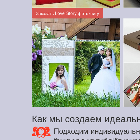
Заказать Love-Story фотокнигу
Как мы создаем идеальн
Подходим индивидуальн
Никаких границ для дизайна! Все только т