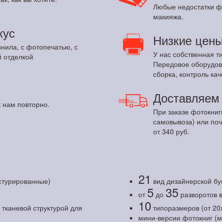
Любые недостатки ф
макияжа.
кус
Низкие цен
инила, с фотопечатью, с
У нас собственная т
 отделкой
Передовое оборудов
сборка, контроль кач
Доставляе
 нам повторно.
При заказе фотокниг
самовывоза) или по
от 340 руб.
21
кстурированные)
вид дизайнерской бу
5
35
от
до
разворотов 
10
тканевой структурой для
типоразмеров (от 20
мини-версии фотокниг (