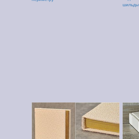
шильды