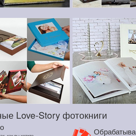
ые Love-Story фотокниги
о
Обрабатыва
ак, как вы хотите.