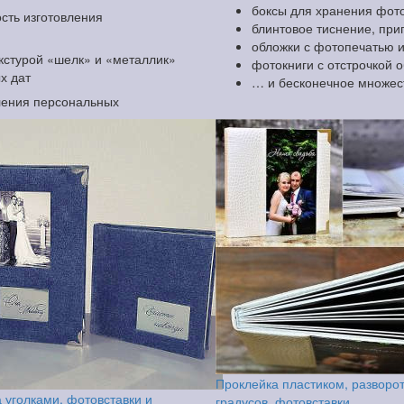
боксы для хранения фоток
сть изготовления
блинтовое тиснение, при
обложки с фотопечатью 
екстурой «шелк» и «металлик»
фотокниги с отстрочкой 
х дат
… и бесконечное множес
ления персональных
Проклейка пластиком, разворо
 уголками, фотовставки и
градусов, фотовставки