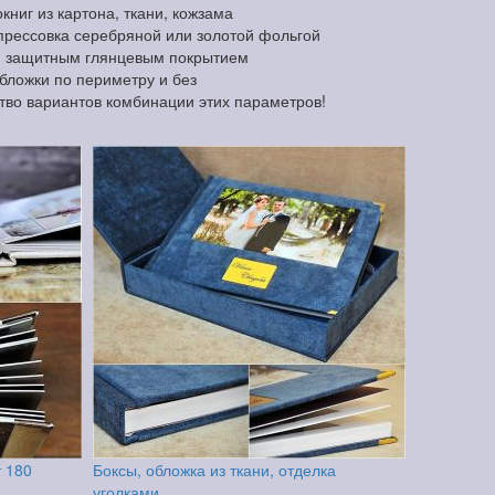
ниг из картона, ткани, кожзама
прессовка серебряной или золотой фольгой
и защитным глянцевым покрытием
обложки по периметру и без
тво вариантов комбинации этих параметров!
т 180
Боксы, обложка из ткани, отделка
уголками