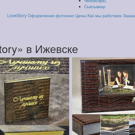
Чебоксары
Сыктывкар
LoveStory
Оформление фотокниг
Цены
Как мы работаем
Заказ
tory» в Ижевске