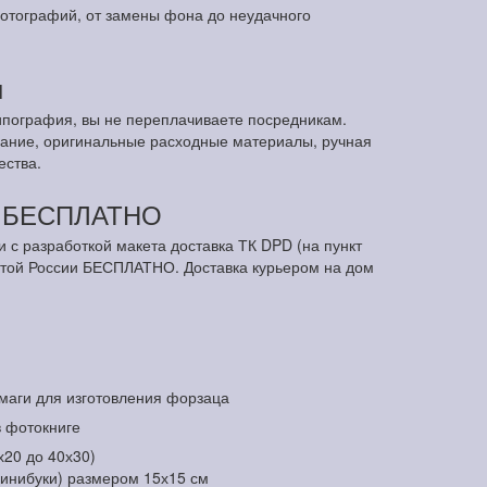
отографий, от замены фона до неудачного
ы
ипография, вы не переплачиваете посредникам.
ание, оригинальные расходные материалы, ручная
ества.
м БЕСПЛАТНО
и с разработкой макета доставка ТК DPD (на пункт
чтой России БЕСПЛАТНО. Доставка курьером на дом
маги для изготовления форзаца
в фотокниге
х20 до 40х30)
минибуки) размером 15х15 см