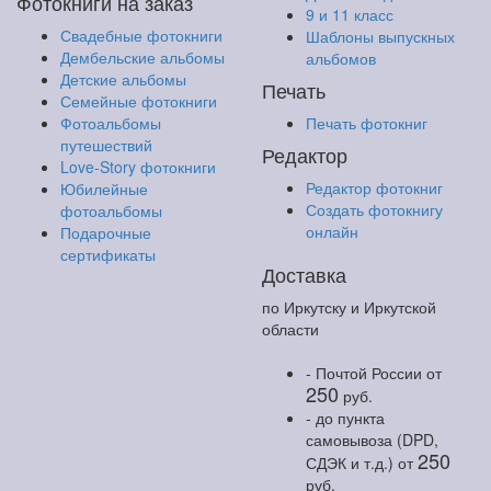
Фотокниги на заказ
9 и 11 класс
Свадебные фотокниги
Шаблоны выпускных
Дембельские альбомы
альбомов
Детские альбомы
Печать
Семейные фотокниги
Фотоальбомы
Печать фотокниг
путешествий
Редактор
Love-Story фотокниги
Редактор фотокниг
Юбилейные
Создать фотокнигу
фотоальбомы
онлайн
Подарочные
сертификаты
Доставка
по Иркутску и Иркутской
области
- Почтой России
от
250
руб.
- до пункта
самовывоза (DPD,
250
СДЭК и т.д.)
от
руб.