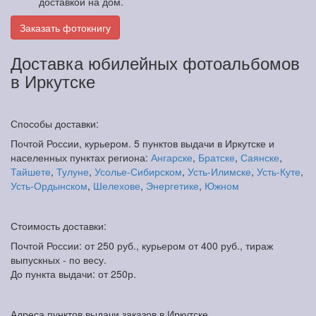
доставкой на дом.
Заказать фотокнигу
Доставка юбилейных фотоальбомов
в Иркутске
Способы доставки:
Почтой России, курьером. 5 пунктов выдачи в Иркутске и
населенных пунктах региона:
Ангарске
,
Братске
,
Саянске
,
Тайшете
,
Тулуне
,
Усолье-Сибирском
,
Усть-Илимске
,
Усть-Куте
,
Усть-Ордынском
,
Шелехове
,
Энергетике
,
Южном
Стоимость доставки:
Почтой России: от 250 руб., курьером от 400 руб., тираж
выпускных - по весу.
До пункта выдачи: от 250р.
Адреса пунктов выдачи заказов в Иркутске