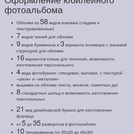
фотоальбома
58
Обложки из
видов кожзама (гладкие и
текстурированные)
7
видов тканей для обложки
9
3
видов бумвинила и
варианта полимера с тканевой
структурой для обложки
16
вариантов клише для тиснения, возможность
изготовления персонального
4
вида фотобумаги: глянцевая, матовая, с текстурой
«шелк» и «металлик»
вышивка на обложке текста, вензеля, памятных дат
8
стандартных шильд и возможность изготовления
персональных
21
вид дизайнерской бумаги для изготовления
форзаца
5
35
от
до
разворотов в фотоальбоме
10
типоразмеров (от 20х20 до 40х30)