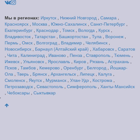
Мы в регионах:
Иркутск
,
Нижний Новгород
,
Самара
,
Красноярск
,
Москва
,
Южно-Сахалинск
,
Санкт-Петербург
,
Екатеринбург
,
Краснодар
,
Томск
,
Вологда
,
Курск
,
Владивосток
,
Татарстан
,
Башкортостан
,
Тула
,
Воронеж
,
Пермь
,
Омск
,
Волгоград
,
Владимир
,
Челябинск
,
Новосибирск
,
Барнаул (Алтайский край)
,
Хабаровск
,
Саратов
,
Чита
,
Калиниград
,
Иваново
,
Пенза
,
Ставрополь
,
Тюмень
,
Ижевск
,
Ульяновск
,
Ярославль
,
Киров
,
Рязань
,
Астрахань
,
Псков
,
Тамбов
,
Кемерово
,
Оренбург
,
Белгород
,
Йошкар-
Ола
,
Тверь
,
Брянск
,
Архангельск
,
Липецк
,
Калуга
,
Смоленск
,
Якутск
,
Мурманск
,
Улан-Удэ
,
Кострома
,
Петрозаводск
,
Севастополь
,
Симферополь
,
Ханты-Мансийск
,
Чебоксары
,
Сыктывкар
'