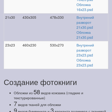
Обложка
16x23.psd
21x30
430x305
478х330
Внутрений
разворот
21x30.psd
Обложка
21x30.psd
23x23
460x230
530х270
Внутрений
разворот
23x23.psd
Обложка
23x23.psd
Создание фотокниги
58
Обложки из
видов кожзама (гладкие и
текстурированные)
7
видов тканей для обложки
9
3
видов бумвинила и
варианта полимера с тканевой