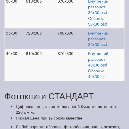
30x30
610x305
670х330
Внутрений
разворот
30x30.psd
Обложка
30x30.psd
35x30
720x305
780х330
Внутрений
разворот
35x30.psd
40x30
810x305
870х330
Внутрений
разворот
40x30.psd
Обложка
40x30.zip
Фотокниги СТАНДАРТ
Цифровая печать на мелованной бумаге плотностью
220 г/м.кв.
Низкая цена при высоком качестве
Любой вариант обложки: фотообложка, ткань, экокожа,