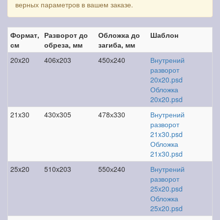
верных параметров в вашем заказе.
Формат,
Разворот до
Обложка до
Шаблон
см
обреза, мм
загиба, мм
20x20
406x203
450х240
Внутрений
разворот
20x20.psd
Обложка
20x20.psd
21x30
430x305
478х330
Внутрений
разворот
21x30.psd
Обложка
21x30.psd
25x20
510x203
550х240
Внутрений
разворот
25x20.psd
Обложка
25x20.psd