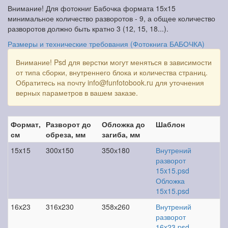
Внимание! Для фотокниг Бабочка формата 15х15
минимальное количество разворотов - 9, а общее количество
разворотов должно быть кратно 3 (12, 15, 18...).
Размеры и технические требования (Фотокнига БАБОЧКА)
Внимание! Psd для верстки могут меняться в зависимости
от типа сборки, внутреннего блока и количества страниц.
Обратитесь на почту info@funfotobook.ru для уточнения
верных параметров в вашем заказе.
Формат,
Разворот до
Обложка до
Шаблон
см
обреза, мм
загиба, мм
15x15
300x150
350х180
Внутрений
разворот
15x15.psd
Обложка
15x15.psd
16x23
316x230
358х260
Внутрений
разворот
16x23.psd