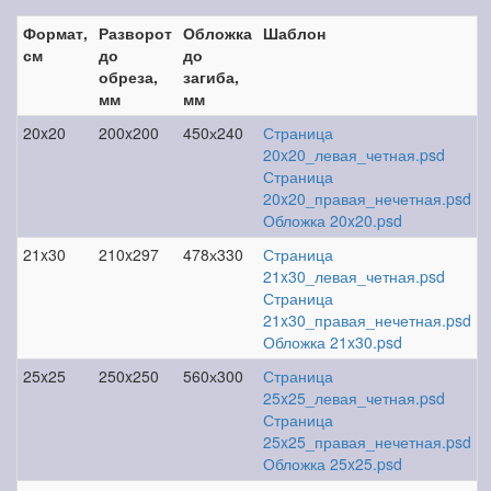
Формат,
Разворот
Обложка
Шаблон
см
до
до
обреза,
загиба,
мм
мм
20x20
200x200
450х240
Страница
20x20_левая_четная.psd
Страница
20x20_правая_нечетная.psd
Обложка 20x20.psd
21x30
210x297
478х330
Страница
21x30_левая_четная.psd
Страница
21x30_правая_нечетная.psd
Обложка 21x30.psd
25x25
250x250
560х300
Страница
25x25_левая_четная.psd
Страница
25x25_правая_нечетная.psd
Обложка 25x25.psd