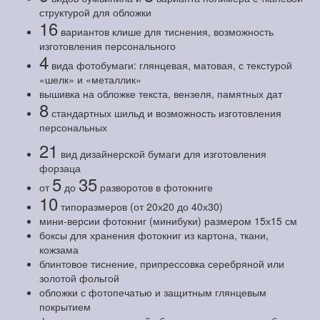
структурой для обложки
16
вариантов клише для тиснения, возможность
изготовления персонального
4
вида фотобумаги: глянцевая, матовая, с текстурой
«шелк» и «металлик»
вышивка на обложке текста, вензеля, памятных дат
8
стандартных шильд и возможность изготовления
персональных
21
вид дизайнерской бумаги для изготовления
форзаца
5
35
от
до
разворотов в фотокниге
10
типоразмеров (от 20х20 до 40х30)
мини-версии фотокниг (минибуки) размером 15х15 см
боксы для хранения фотокниг из картона, ткани,
кожзама
блинтовое тиснение, припрессовка серебряной или
золотой фольгой
обложки с фотопечатью и защитным глянцевым
покрытием