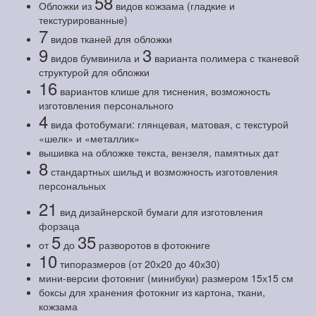
58
Обложки из
видов кожзама (гладкие и
текстурированные)
7
видов тканей для обложки
9
3
видов бумвинила и
варианта полимера с тканевой
структурой для обложки
16
вариантов клише для тиснения, возможность
изготовления персонального
4
вида фотобумаги: глянцевая, матовая, с текстурой
«шелк» и «металлик»
вышивка на обложке текста, вензеля, памятных дат
8
стандартных шильд и возможность изготовления
персональных
21
вид дизайнерской бумаги для изготовления
форзаца
5
35
от
до
разворотов в фотокниге
10
типоразмеров (от 20х20 до 40х30)
мини-версии фотокниг (минибуки) размером 15х15 см
боксы для хранения фотокниг из картона, ткани,
кожзама