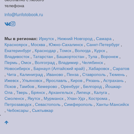
телефона
info@funfotobook.ru
Мы в регионах:
Иркутск
,
Нижний Новгород
,
Самара
,
Красноярск
,
Москва
,
Южно-Сахалинск
,
Санкт-Петербург
,
Екатеринбург
,
Краснодар
,
Томск
,
Вологда
,
Курск
,
Владивосток
,
Татарстан
,
Башкортостан
,
Тула
,
Воронеж
,
Пермь
,
Омск
,
Волгоград
,
Владимир
,
Челябинск
,
Новосибирск
,
Барнаул (Алтайский край)
,
Хабаровск
,
Саратов
,
Чита
,
Калиниград
,
Иваново
,
Пенза
,
Ставрополь
,
Тюмень
,
Ижевск
,
Ульяновск
,
Ярославль
,
Киров
,
Рязань
,
Астрахань
,
Псков
,
Тамбов
,
Кемерово
,
Оренбург
,
Белгород
,
Йошкар-
Ола
,
Тверь
,
Брянск
,
Архангельск
,
Липецк
,
Калуга
,
Смоленск
,
Якутск
,
Мурманск
,
Улан-Удэ
,
Кострома
,
Петрозаводск
,
Севастополь
,
Симферополь
,
Ханты-Мансийск
,
Чебоксары
,
Сыктывкар
'