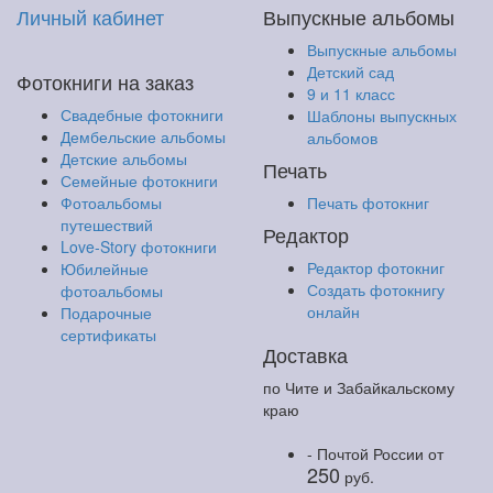
Личный кабинет
Выпускные альбомы
Выпускные альбомы
Детский сад
Фотокниги на заказ
9 и 11 класс
Свадебные фотокниги
Шаблоны выпускных
Дембельские альбомы
альбомов
Детские альбомы
Печать
Семейные фотокниги
Фотоальбомы
Печать фотокниг
путешествий
Редактор
Love-Story фотокниги
Редактор фотокниг
Юбилейные
Создать фотокнигу
фотоальбомы
онлайн
Подарочные
сертификаты
Доставка
по Чите и Забайкальскому
краю
- Почтой России
от
250
руб.