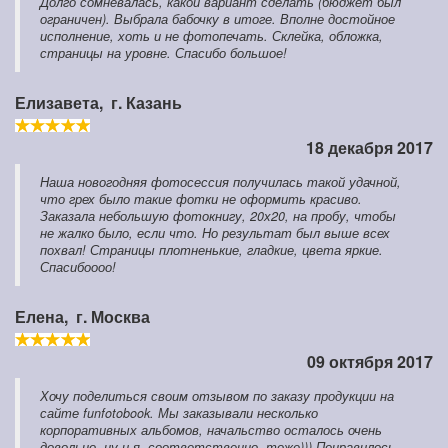
Долго сомневалась, какой вариант сделать (бюджет был
ограничен). Выбрала бабочку в итоге. Вполне достойное
исполнение, хоть и не фотопечать. Склейка, обложка,
страницы на уровне. Спасибо большое!
Елизавета,
г. Казань
18 декабря 2017
Наша новогодняя фотосессия получилась такой удачной,
что грех было такие фотки не оформить красиво.
Заказала небольшую фотокнигу, 20х20, на пробу, чтобы
не жалко было, если что. Но результат был выше всех
похвал! Страницы плотненькие, гладкие, цвета яркие.
Спасибоооо!
Елена,
г. Москва
09 октября 2017
Хочу поделиться своим отзывом по заказу продукции на
сайте funfotobook. Мы заказывали несколько
корпоративных альбомов, начальство осталось очень
довольно, ну и я, соответственно, тоже))) Понравилось,