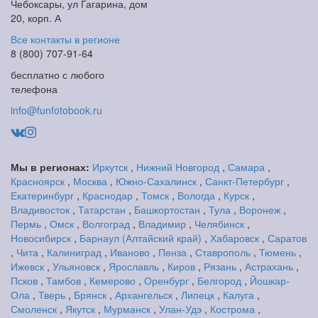
Чебоксары, ул Гагарина, дом
20, корп. А
Все контакты в регионе
8 (800) 707-91-64
бесплатно с любого
телефона
info@funfotobook.ru
Мы в регионах:
Иркутск
,
Нижний Новгород
,
Самара
,
Красноярск
,
Москва
,
Южно-Сахалинск
,
Санкт-Петербург
,
Екатеринбург
,
Краснодар
,
Томск
,
Вологда
,
Курск
,
Владивосток
,
Татарстан
,
Башкортостан
,
Тула
,
Воронеж
,
Пермь
,
Омск
,
Волгоград
,
Владимир
,
Челябинск
,
Новосибирск
,
Барнаул (Алтайский край)
,
Хабаровск
,
Саратов
,
Чита
,
Калиниград
,
Иваново
,
Пенза
,
Ставрополь
,
Тюмень
,
Ижевск
,
Ульяновск
,
Ярославль
,
Киров
,
Рязань
,
Астрахань
,
Псков
,
Тамбов
,
Кемерово
,
Оренбург
,
Белгород
,
Йошкар-
Ола
,
Тверь
,
Брянск
,
Архангельск
,
Липецк
,
Калуга
,
Смоленск
,
Якутск
,
Мурманск
,
Улан-Удэ
,
Кострома
,