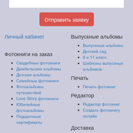
Отправить заявку
Личный кабинет
Выпускные альбомы
Выпускные альбомы
Детский сад
Фотокниги на заказ
9 и 11 класс
Свадебные фотокниги
Шаблоны выпускных
Дембельские альбомы
альбомов
Детские альбомы
Печать
Семейные фотокниги
Фотоальбомы
Печать фотокниг
путешествий
Редактор
Love-Story фотокниги
Редактор фотокниг
Юбилейные
Создать фотокнигу
фотоальбомы
онлайн
Подарочные
сертификаты
Доставка