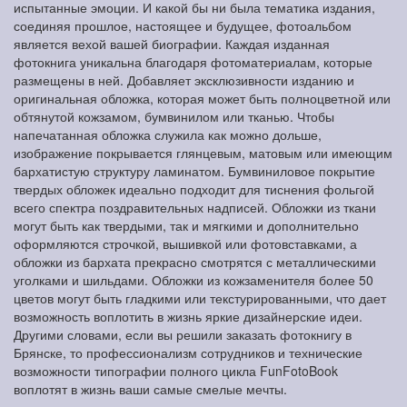
испытанные эмоции. И какой бы ни была тематика издания,
соединяя прошлое, настоящее и будущее, фотоальбом
является вехой вашей биографии. Каждая изданная
фотокнига уникальна благодаря фотоматериалам, которые
размещены в ней. Добавляет эксклюзивности изданию и
оригинальная обложка, которая может быть полноцветной или
обтянутой кожзамом, бумвинилом или тканью. Чтобы
напечатанная обложка служила как можно дольше,
изображение покрывается глянцевым, матовым или имеющим
бархатистую структуру ламинатом. Бумвиниловое покрытие
твердых обложек идеально подходит для тиснения фольгой
всего спектра поздравительных надписей. Обложки из ткани
могут быть как твердыми, так и мягкими и дополнительно
оформляются строчкой, вышивкой или фотовставками, а
обложки из бархата прекрасно смотрятся с металлическими
уголками и шильдами. Обложки из кожзаменителя более 50
цветов могут быть гладкими или текстурированными, что дает
возможность воплотить в жизнь яркие дизайнерские идеи.
Другими словами, если вы решили заказать фотокнигу в
Брянске, то профессионализм сотрудников и технические
возможности типографии полного цикла FunFotoBook
воплотят в жизнь ваши самые смелые мечты.