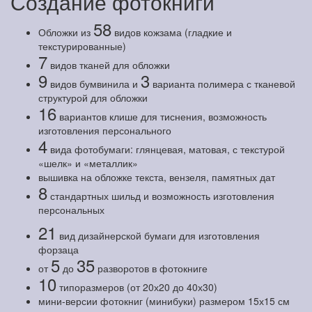
Создание фотокниги
58
Обложки из
видов кожзама (гладкие и
текстурированные)
7
видов тканей для обложки
9
3
видов бумвинила и
варианта полимера с тканевой
структурой для обложки
16
вариантов клише для тиснения, возможность
изготовления персонального
4
вида фотобумаги: глянцевая, матовая, с текстурой
«шелк» и «металлик»
вышивка на обложке текста, вензеля, памятных дат
8
стандартных шильд и возможность изготовления
персональных
21
вид дизайнерской бумаги для изготовления
форзаца
5
35
от
до
разворотов в фотокниге
10
типоразмеров (от 20х20 до 40х30)
мини-версии фотокниг (минибуки) размером 15х15 см