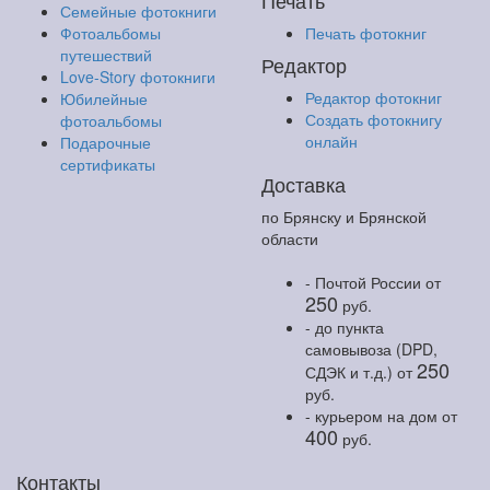
Печать
Семейные фотокниги
Фотоальбомы
Печать фотокниг
путешествий
Редактор
Love-Story фотокниги
Редактор фотокниг
Юбилейные
Создать фотокнигу
фотоальбомы
онлайн
Подарочные
сертификаты
Доставка
по Брянску и Брянской
области
- Почтой России
от
250
руб.
- до пункта
самовывоза (DPD,
250
СДЭК и т.д.)
от
руб.
- курьером на дом
от
400
руб.
Контакты