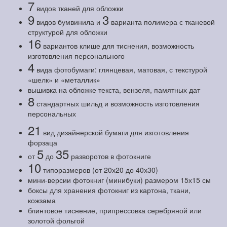
7
видов тканей для обложки
9
3
видов бумвинила и
варианта полимера с тканевой
структурой для обложки
16
вариантов клише для тиснения, возможность
изготовления персонального
4
вида фотобумаги: глянцевая, матовая, с текстурой
«шелк» и «металлик»
вышивка на обложке текста, вензеля, памятных дат
8
стандартных шильд и возможность изготовления
персональных
21
вид дизайнерской бумаги для изготовления
форзаца
5
35
от
до
разворотов в фотокниге
10
типоразмеров (от 20х20 до 40х30)
мини-версии фотокниг (минибуки) размером 15х15 см
боксы для хранения фотокниг из картона, ткани,
кожзама
блинтовое тиснение, припрессовка серебряной или
золотой фольгой