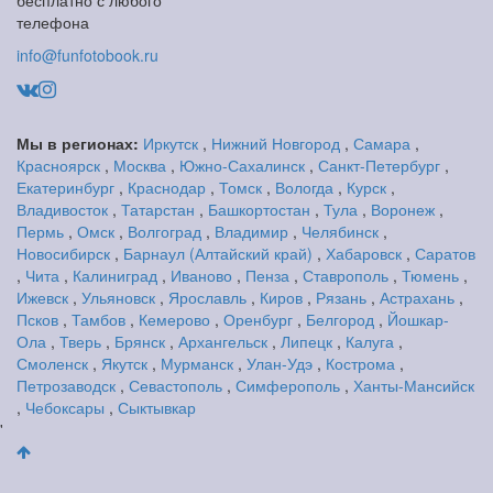
бесплатно с любого
телефона
info@funfotobook.ru
Мы в регионах:
Иркутск
,
Нижний Новгород
,
Самара
,
Красноярск
,
Москва
,
Южно-Сахалинск
,
Санкт-Петербург
,
Екатеринбург
,
Краснодар
,
Томск
,
Вологда
,
Курск
,
Владивосток
,
Татарстан
,
Башкортостан
,
Тула
,
Воронеж
,
Пермь
,
Омск
,
Волгоград
,
Владимир
,
Челябинск
,
Новосибирск
,
Барнаул (Алтайский край)
,
Хабаровск
,
Саратов
,
Чита
,
Калиниград
,
Иваново
,
Пенза
,
Ставрополь
,
Тюмень
,
Ижевск
,
Ульяновск
,
Ярославль
,
Киров
,
Рязань
,
Астрахань
,
Псков
,
Тамбов
,
Кемерово
,
Оренбург
,
Белгород
,
Йошкар-
Ола
,
Тверь
,
Брянск
,
Архангельск
,
Липецк
,
Калуга
,
Смоленск
,
Якутск
,
Мурманск
,
Улан-Удэ
,
Кострома
,
Петрозаводск
,
Севастополь
,
Симферополь
,
Ханты-Мансийск
,
Чебоксары
,
Сыктывкар
'